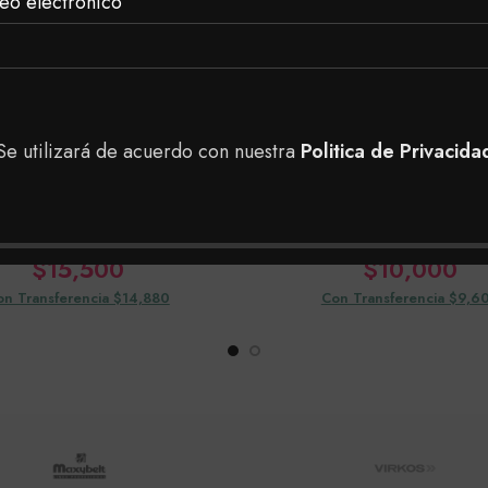
eo electrónico
Se utilizará de acuerdo con nuestra
Politica de Privacida
 Sombra Individual
Dolce Bella Pesta
Oro
Cepillo Silico
$
15,500
$
10,000
on Transferencia $14,880
Con Transferencia $9,6