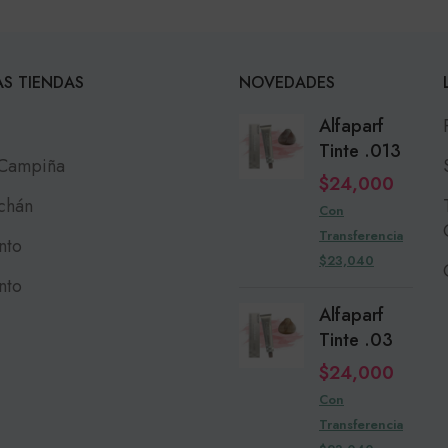
S TIENDAS
NOVEDADES
Alfaparf
Tinte .013
 Campiña
$
24,000
chán
Con
Transferencia
nto
$23,040
nto
Alfaparf
Tinte .03
$
24,000
Con
Transferencia