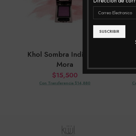
Dirección de corr
Khol Sombra Individual
Khol
Mora
$
15,500
Con Transferencia $14,880
C