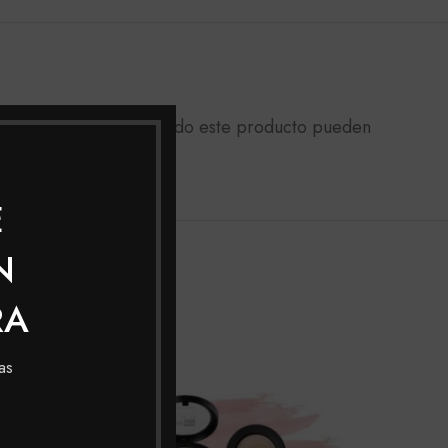
trados que hayan comprado este producto pueden
E
N
RA
SOLD
SOL
OUT
OUT
as