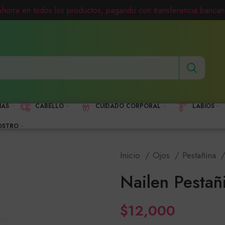
Ahorra en todos los productos, pagando con transferencia bancari
HAS
CABELLO
CUIDADO CORPORAL
LABIOS
OSTRO
Inicio
Ojos
Pestañina
Nailen Pestañ
$
12,000