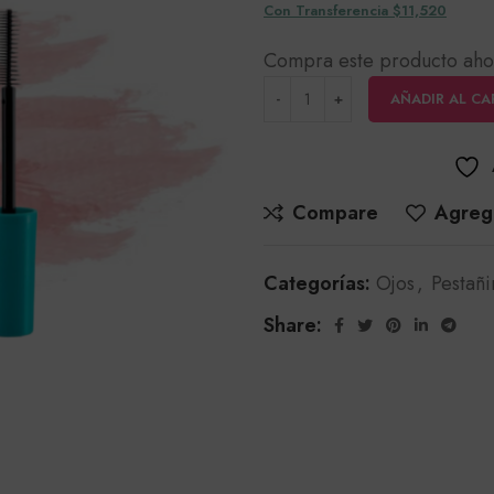
Con Transferencia $11,520
Compra este producto aho
AÑADIR AL CA
Compare
Agrega
Categorías:
Ojos
,
Pestañi
Share: