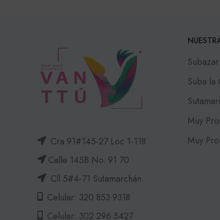
NUESTRA
Subazar
Suba la
Sutamar
Muy Pro
Muy Pro
Cra 91#145-27 Loc 1-118
Calle 145B No. 91 70
Cll 5#4-71 Sutamarchán
Celular: 320 853 9318
Celular: 302 296 5427