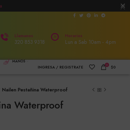
a
Llamanos
Horarios
320 853 9318
Lun a Sab 10am - 4pm
MANOS
0
INGRESA / REGISTRATE
$
0
Nailen Pestañina Waterproof
ina Waterproof