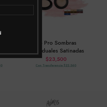
d
ñina
Sp Pro Sombras
Kh
na
Individuales Satinadas
$
23,500
00
Con Transferencia $22,560