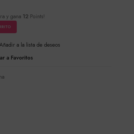
ra y gana
12
Points!
RRITO
Añadir a la lista de deseos
r a Favoritos
na