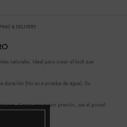
PING & DELIVERY
RO
tes naturales. Ideal para crear el look que
ga duración (No es a prueba de agua). Su
precisas. Y para una mayor presión, usa el pincel