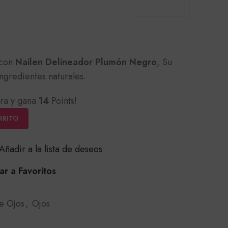
 con
Nailen Delineador Plumón
Negro
, Su
ngredientes naturales.
ra y gana
14
Points!
RRITO
Añadir a la lista de deseos
r a Favoritos
e Ojos
,
Ojos