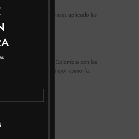
E
ados, es decir, que ya hayas aplicado las
N
RA
as
dido a domicilio a toda Colombia con los
archan para tener una mejor asesoría.
d
SOL
OUT