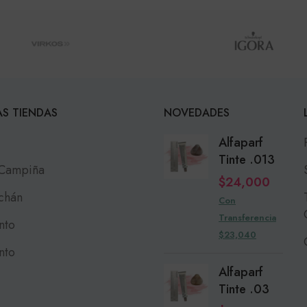
S TIENDAS
NOVEDADES
Alfaparf
Tinte .013
 Campiña
$
24,000
chán
Con
Transferencia
nto
$23,040
nto
Alfaparf
Tinte .03