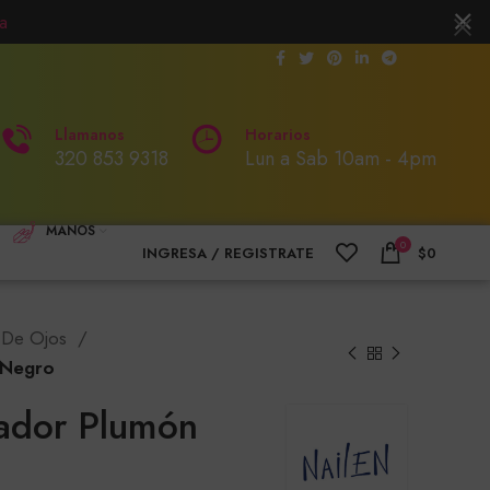
a
Llamanos
Horarios
320 853 9318
Lun a Sab 10am - 4pm
MANOS
0
INGRESA / REGISTRATE
$
0
 De Ojos
 Negro
eador Plumón