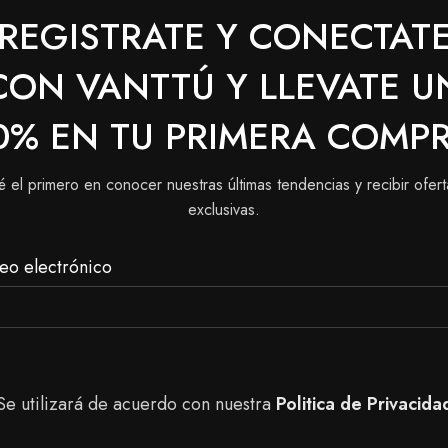
REGISTRATE Y CONECTAT
ina y ten en cuenta que tu ojos deben estar listos y prepar
CON VANTTÚ Y LLEVATE U
a de tu preferencia.
0% EN TU PRIMERA COMP
o.
é el primero en conocer nuestras últimas tendencias y recibir ofert
eadores para ojos
en nuestra tienda, puedes realizar tu pe
exclusivas.
uestras tiendas físicas ubicadas en Bogotá y Boyacá Sutam
eo electrónico
Se utilizará de acuerdo con nuestra
Politica de Privacida
SOLD
OUT