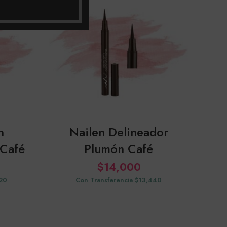
n
Nailen Delineador
Kh
 Café
Plumón Café
$
14,000
520
Con Transferencia $13,440