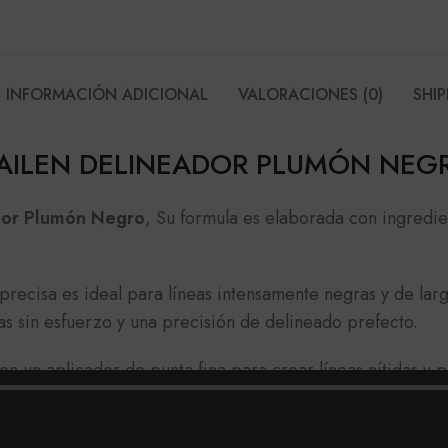
INFORMACIÓN ADICIONAL
VALORACIONES (0)
SHIP
AILEN DELINEADOR PLUMÓN NEG
dor Plumón
Negro
, Su formula es elaborada con ingredien
ecisa es ideal para líneas intensamente negras y de lar
s sin esfuerzo y una precisión de delineado prefecto.
on un aplicador de punta fina para crear líneas nítidas y 
as.
LEN DELINEADOR PLUMÓN