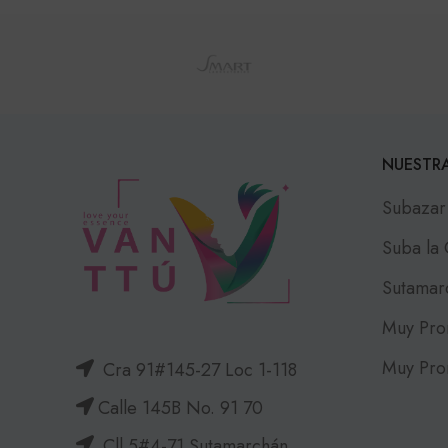
NUESTRA
Subazar
Suba la
Sutamar
Muy Pro
Muy Pro
Cra 91#145-27 Loc 1-118
Calle 145B No. 91 70
Cll 5#4-71 Sutamarchán