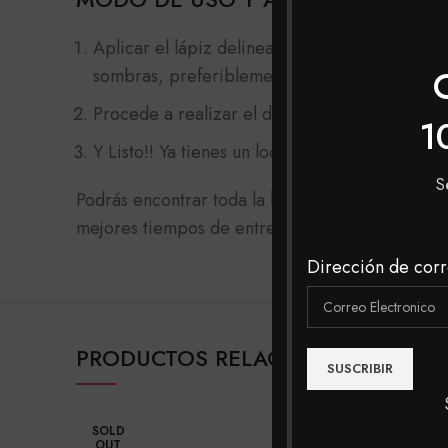
Aplicar el lápiz delineador antes de la pestañ
sombras, preferiblemente.
Procede a realizar el delineado con la técnic
1
Y Listo!! Ya tienes un look hermoso y elaborad
S
Podrás encontrar toda la
línea de lápices delin
mejores tiempos de entrega. O también visita n
Dirección de corr
PRODUCTOS RELACIONADOS
SOLD
OUT