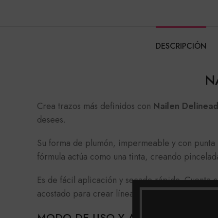
DESCRIPCIÓN
N
Crea trazos más definidos con
Nailen Delinea
desees.
Su forma de plumón, impermeable y con punta pr
fórmula actúa como una tinta, creando pincelada
Es de fácil aplicación y secado rápido. Cuenta c
acostado para crear líneas más gruesas e intens
MODO DE USO Y APLICAIÓN NAI