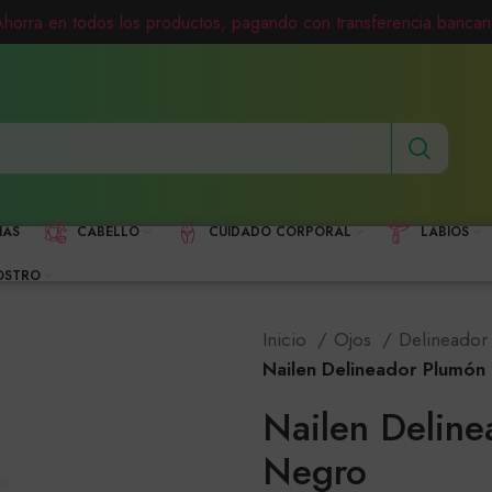
Ahorra en todos los productos, pagando con transferencia bancari
HAS
CABELLO
CUIDADO CORPORAL
LABIOS
OSTRO
Inicio
Ojos
Delineador
Nailen Delineador Plumón
Nailen Delin
Negro