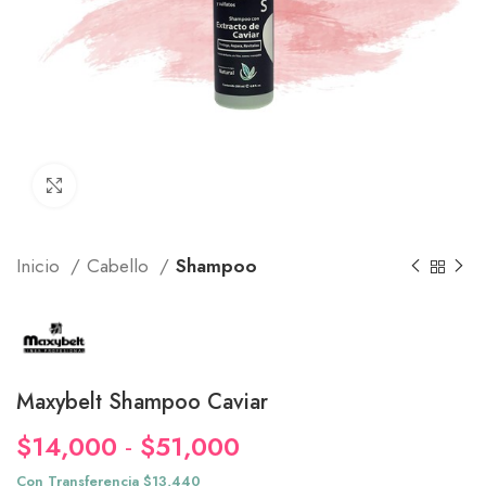
Click to enlarge
Inicio
Cabello
Shampoo
Maxybelt Shampoo Caviar
Rango
$
14,000
-
$
51,000
de
Con Transferencia $13,440