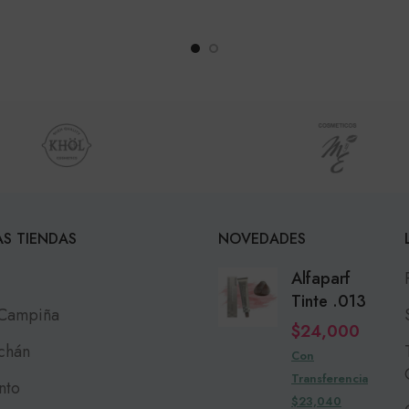
S TIENDAS
NOVEDADES
Alfaparf
Tinte .013
 Campiña
$
24,000
chán
Con
Transferencia
nto
$23,040