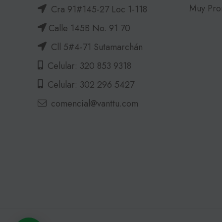
Muy Pro
Cra 91#145-27 Loc 1-118
Calle 145B No. 91 70
Cll 5#4-71 Sutamarchán
Celular: 320 853 9318
Celular: 302 296 5427
comencial@vanttu.com