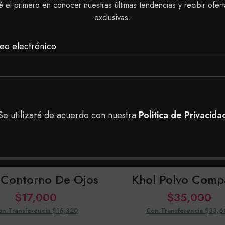
é el primero en conocer nuestras últimas tendencias y recibir ofert
exclusivas.
SOLD
eo electrónico
OUT
Se utilizará de acuerdo con nuestra
Politica de Privacida
 Contorno De Ojos
Khol Polvo Comp
$
17,000
$
35,000
on Transferencia $16,320
Con Transferencia $33,