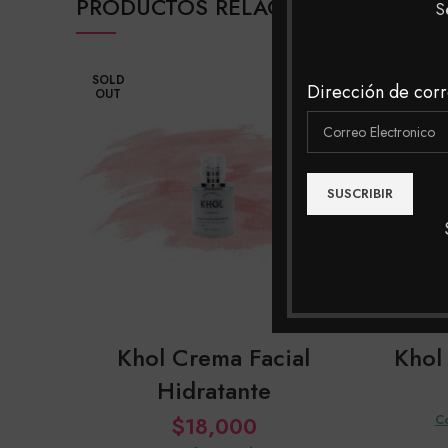
PRODUCTOS RELACIONADOS
S
SOLD
SOLD
Dirección de corr
OUT
OUT
Khol Crema Facial
Khol
Hidratante
$
18,000
C