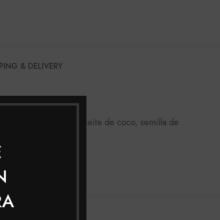
PING & DELIVERY
Contiene vitamina E, aceite de coco, semilla de
E
N
RA