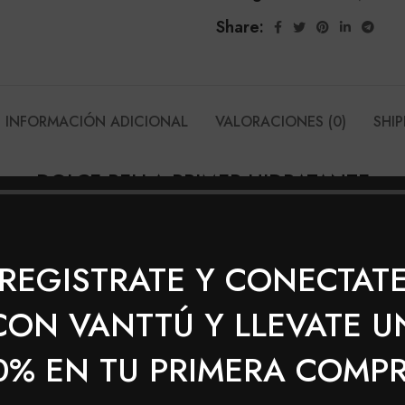
Share:
INFORMACIÓN ADICIONAL
VALORACIONES (0)
SHIP
DOLCE BELLA PRIMER HIDRATANTE
na piel mucho más uniforme, mantiene la piel hidratada. 
cas
REGISTRATE Y CONECTAT
CON VANTTÚ Y LLEVATE U
0% EN TU PRIMERA COMP