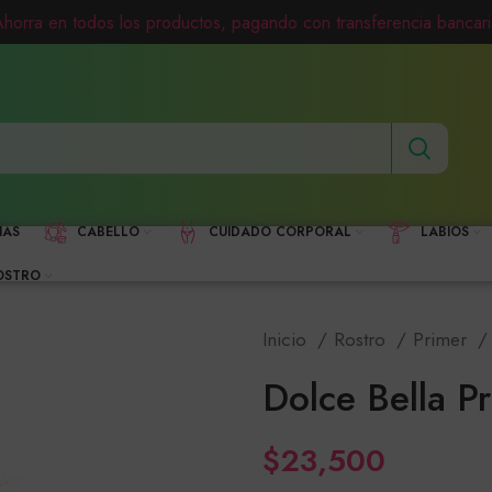
Ahorra en todos los productos, pagando con transferencia bancari
HAS
CABELLO
CUIDADO CORPORAL
LABIOS
OSTRO
Inicio
Rostro
Primer
Dolce Bella P
$
23,500