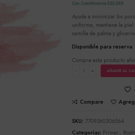
Con Transferencia $22,560
Ayuda a minimizar los por
uniforme, mantiene la piel
semilla de palma y glicer
Disponible para reserva
Compra este producto aho
AÑADIR AL CA
Compare
Agrega
SKU:
7709360306564
Categorías:
Primer
,
Rost