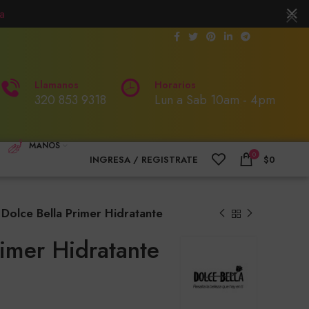
a
Llamanos
Horarios
320 853 9318
Lun a Sab 10am - 4pm
MANOS
0
INGRESA / REGISTRATE
$
0
Dolce Bella Primer Hidratante
rimer Hidratante