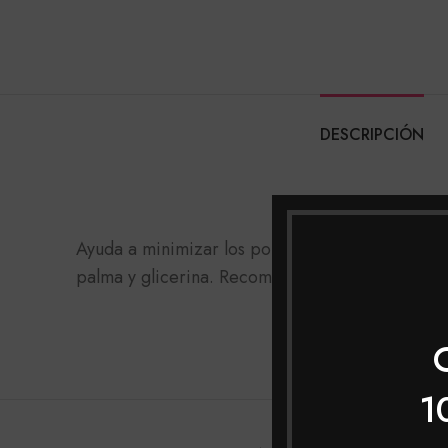
DESCRIPCIÓN
Ayuda a minimizar los poros, arrugas, dejando u
palma y glicerina. Recomendado para pieles se
1