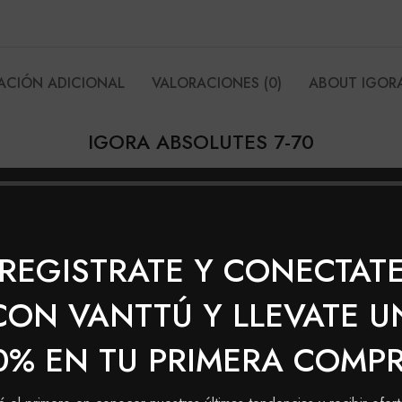
ACIÓN ADICIONAL
VALORACIONES (0)
ABOUT IGOR
IGORA ABSOLUTES 7-70
oda intensos
REGISTRATE Y CONECTAT
plejo Pro-Age con Siliamina y Colágeno
CON VANTTÚ Y LLEVATE U
0% EN TU PRIMERA COMP