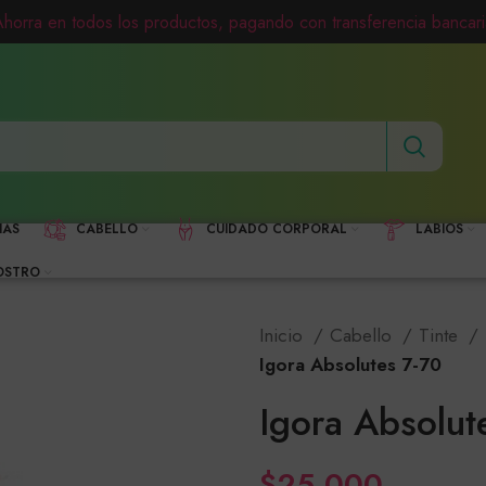
Ahorra en todos los productos, pagando con transferencia bancari
HAS
CABELLO
CUIDADO CORPORAL
LABIOS
OSTRO
Inicio
Cabello
Tinte
Igora Absolutes 7-70
Igora Absolut
$
25,000