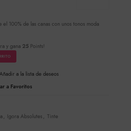
e el 100% de las canas con unos tonos moda
ra y gana
25
Points!
RRITO
Añadir a la lista de deseos
r a Favoritos
ra
,
Igora Absolutes
,
Tinte