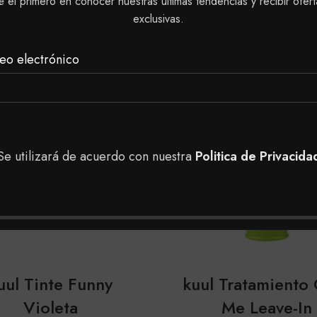
é el primero en conocer nuestras últimas tendencias y recibir ofert
exclusivas.
eo electrónico
Se utilizará de acuerdo con nuestra
Politica de Privacida
uul Tinte Funny
kuul Tratamiento
Violeta
Me Leave-In