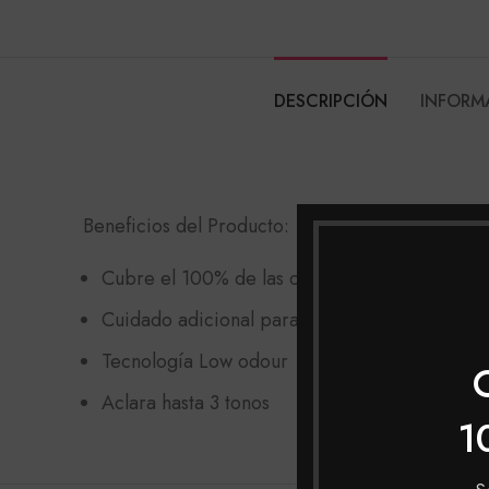
DESCRIPCIÓN
INFORM
Beneficios del Producto:
Cubre el 100% de las canas con unos tonos m
Cuidado adicional para cabello maduro: Com
Tecnología Low odour
Aclara hasta 3 tonos
1