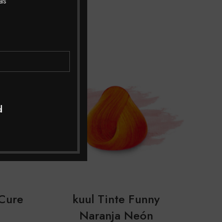
as
SOLD
OUT
d
 Cure
kuul Tinte Funny
Naranja Neón