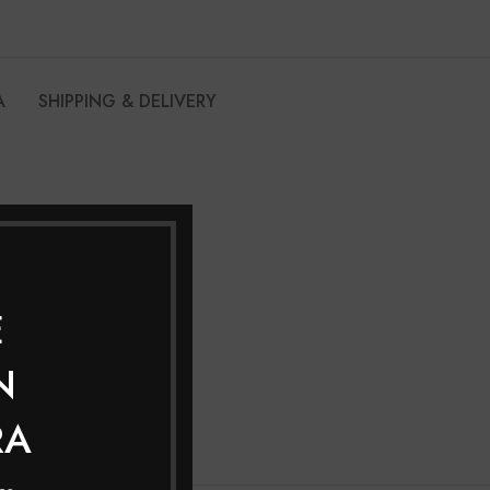
A
SHIPPING & DELIVERY
E
N
RA