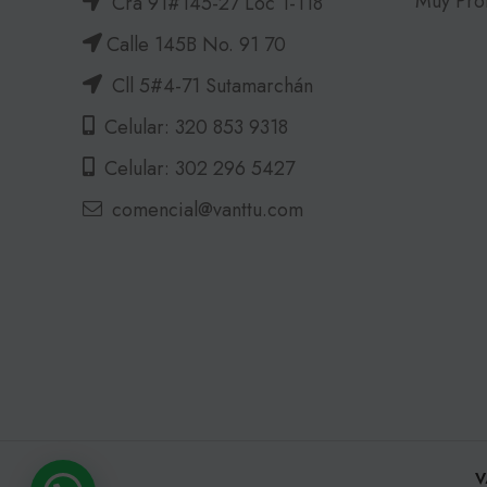
Muy Pro
Cra 91#145-27 Loc 1-118
Calle 145B No. 91 70
Cll 5#4-71 Sutamarchán
Celular: 320 853 9318
Celular: 302 296 5427
comencial@vanttu.com
V