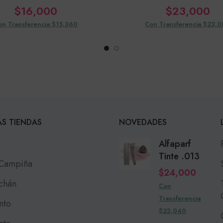
$
16,000
$
23,000
on Transferencia $15,360
Con Transferencia $22,
S TIENDAS
NOVEDADES
Alfaparf
Tinte .013
 Campiña
$
24,000
chán
Con
Transferencia
nto
$23,040