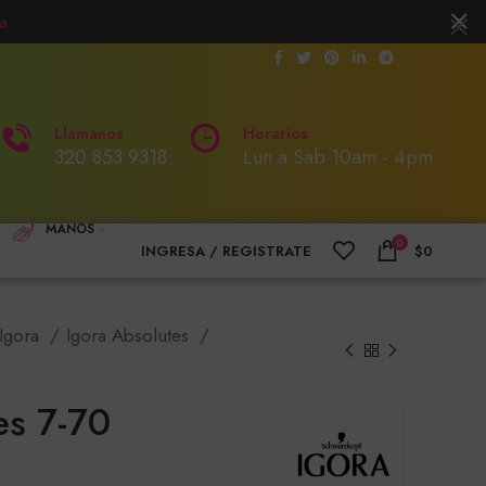
a
Llamanos
Horarios
320 853 9318
Lun a Sab 10am - 4pm
MANOS
0
INGRESA / REGISTRATE
$
0
Igora
Igora Absolutes
es 7-70