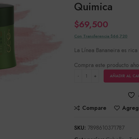
Quimica
$
69,500
Con Transferencia $66,720
La Línea Bananeira es rica 
Compra este producto aho
AÑADIR AL CA
Compare
Agrega
SKU:
7898610371787