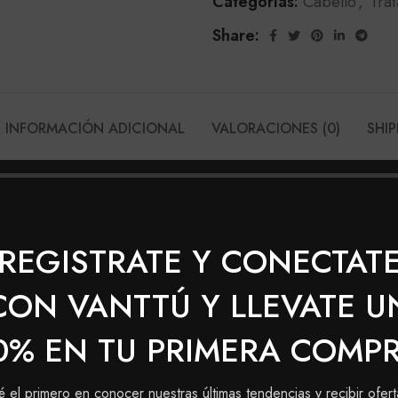
Categorías:
Cabello
,
Tra
Share:
INFORMACIÓN ADICIONAL
VALORACIONES (0)
SHIP
ETICA NATURAL TRATAMIENTO BANANEIR
 un alto valor nutritivo. Esta línea exclusiva de Haskell d
REGISTRATE Y CONECTAT
: es un sistema en gel que repara los daños causados p
CON VANTTÚ Y LLEVATE U
0% EN TU PRIMERA COMP
é el primero en conocer nuestras últimas tendencias y recibir ofert