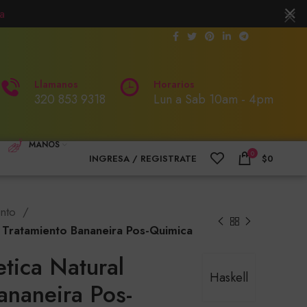
a
Llamanos
Horarios
320 853 9318
Lun a Sab 10am - 4pm
MANOS
0
INGRESA / REGISTRATE
$
0
ento
 Tratamiento Bananeira Pos-Quimica
tica Natural
Haskell
ananeira Pos-