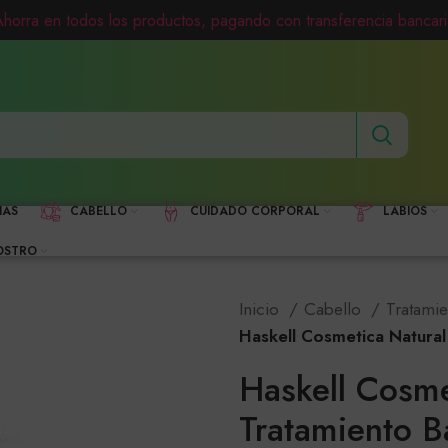
Ahorra en todos los productos, pagando con transferencia bancari
HAS
CABELLO
CUIDADO CORPORAL
LABIOS
OSTRO
Inicio
Cabello
Tratami
Haskell Cosmetica Natural
Haskell Cosme
Tratamiento B