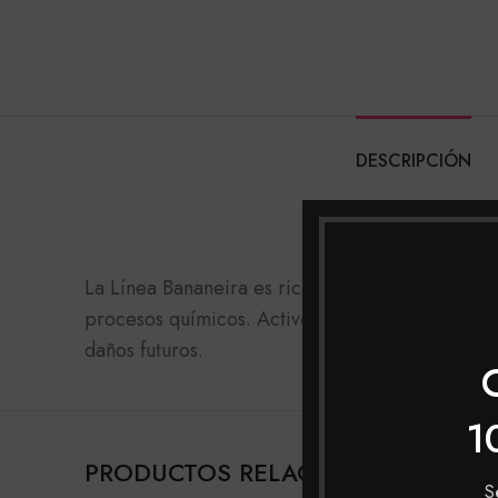
DESCRIPCIÓN
HASKELL COSM
La Línea Bananeira es rica en aceites que tienen
procesos químicos. Activo: LUNAMATRIX SYSTEM®
daños futuros.
1
PRODUCTOS RELACIONADOS
S