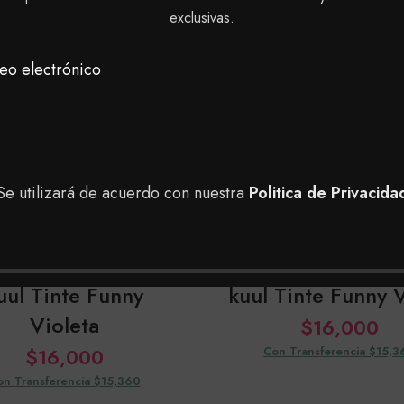
exclusivas.
SOLD
OUT
eo electrónico
Se utilizará de acuerdo con nuestra
Politica de Privacida
uul Tinte Funny
kuul Tinte Funny 
Violeta
$
16,000
$
16,000
Con Transferencia $15,3
on Transferencia $15,360