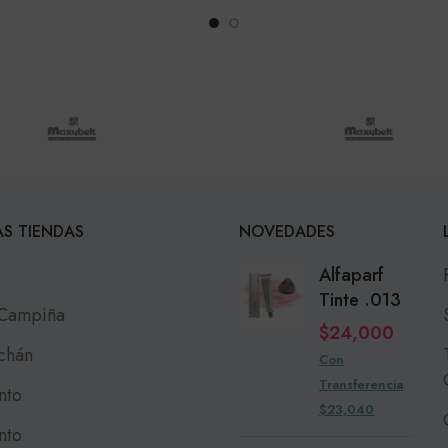
S TIENDAS
NOVEDADES
Alfaparf
Tinte .013
 Campiña
$
24,000
chán
Con
Transferencia
nto
$23,040
nto