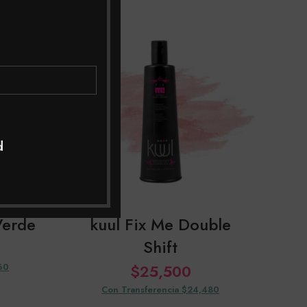
SOL
OUT
d
Verde
kuul Fix Me Double
Shift
60
$
25,500
Con Transferencia $24,480