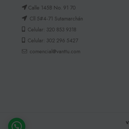
Calle 145B No. 91 70
Cll 5#4-71 Sutamarchán
Celular: 320 853 9318
Celular: 302 296 5427
comencial@vanttu.com
V