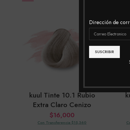
Dirección de corr
kuul Tinte 10.1 Rubio
k
Extra Claro Cenizo
$
16,000
Con Transferencia $15,360
C