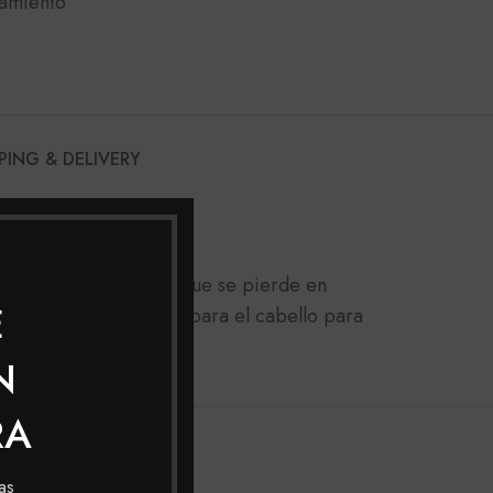
tamiento
PING & DELIVERY
A POS-QUIMICA
evuelve la masa capilar que se pierde en
E
or las químicas y prepara el cabello para
N
RA
as