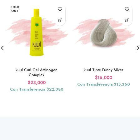
SOLD
OUT
kuul Curl Gel Aminogen
kuul Tinte Funny Silver
Complex
$
16,000
$
23,000
Con Transferencia $15,360
Con Transferencia $22,080