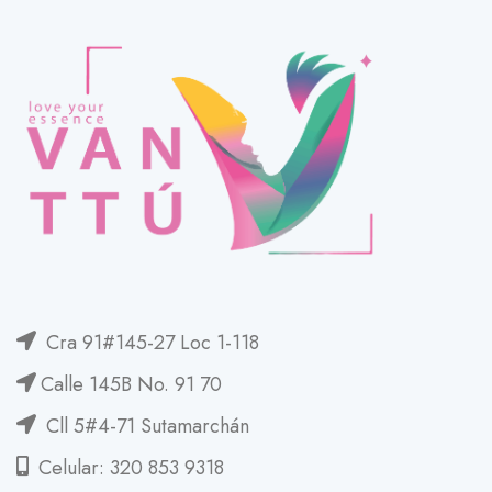
Cra 91#145-27 Loc 1-118
Calle 145B No. 91 70
Cll 5#4-71 Sutamarchán
Celular: 320 853 9318