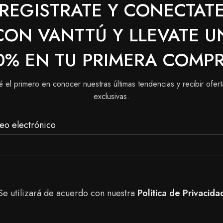
iores las
pestañas
.
REGISTRATE Y CONECTAT
LLO SILICONA
CON VANTTÚ Y LLEVATE U
e limpias, desliza cuidadosamente el cepillo desde la raí
0% EN TU PRIMERA COMP
irada espectacular!!
é el primero en conocer nuestras últimas tendencias y recibir ofert
ducto con la parte Interna del ojo.
exclusivas.
nuestra tienda, puedes realizar tu pedido a domicilio a 
eo electrónico
cas en Bogotá y Boyacá Sutamarchan para tener una mejor a
Se utilizará de acuerdo con nuestra
Politica de Privacida