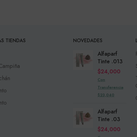
S TIENDAS
NOVEDADES
Alfaparf
Tinte .013
 Campiña
$
24,000
chán
Con
Transferencia
nto
$23,040
nto
Alfaparf
Tinte .03
$
24,000