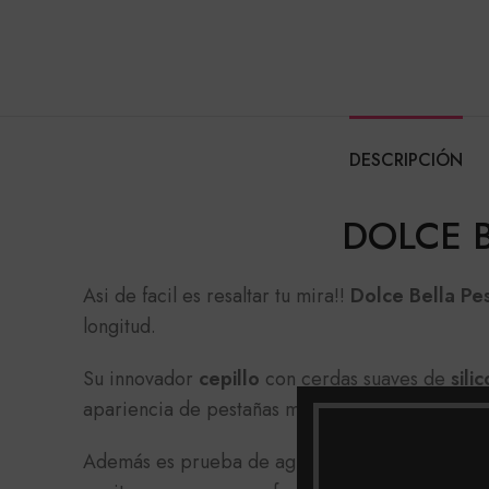
DESCRIPCIÓN
DOLCE B
Asi de facil es resaltar tu mira!!
Dolce Bella Pes
longitud.
Su innovador
cepillo
con cerdas suaves de
sili
apariencia de pestañas mucho más pobladas. Te 
Además es prueba de agua, lo que dará mayor fi