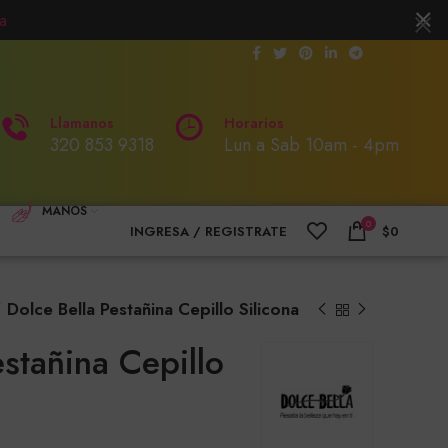
a
Llamanos
Horarios
320 853 9318
Lun a Sab 10am - 4pm
MANOS
0
INGRESA / REGISTRATE
$
0
Dolce Bella Pestañina Cepillo Silicona
estañina Cepillo