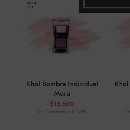
SOLD
SOLD
OUT
OUT
Khol Sombra Individual
Khol
Mora
$
15,500
Con Transferencia $14,880
C