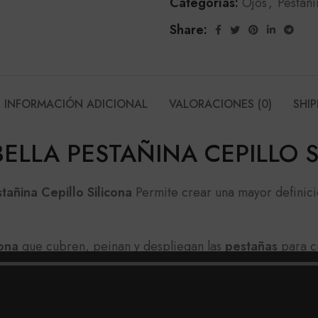
Categorías:
Ojos
,
Pestañi
Share:
INFORMACIÓN ADICIONAL
VALORACIONES (0)
SHIP
ELLA PESTAÑINA CEPILLO 
tañina Cepillo Silicona
Permite crear una mayor definici
cona
que cubren, peinan y despliegan las
pestañas
para c
gustará si tus
pestañas
son de por sí rizadas y necesita
jación y durabilidad, para ello es recomendable retirar 