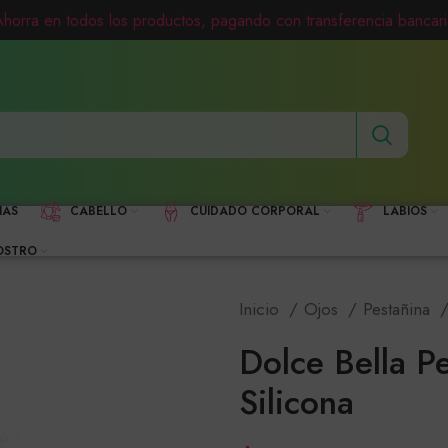
Ahorra en todos los productos, pagando con transferencia bancari
HAS
CABELLO
CUIDADO CORPORAL
LABIOS
OSTRO
Inicio
Ojos
Pestañina
Dolce Bella P
Silicona