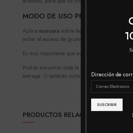
aceitoso, para que no frotes demasiado ni deter
MODO DE USO PESTAÑINA CEPI
Aplica
mascara
sobre las pestañas completament
1
evitar el exceso de grumos. Listo tendrás una m
S
Es muy importante que evites el contacto del pro
Podrás encontrar toda la
línea de pestañinas
en 
Dirección de corr
entrega. O también visita nuestras tiendas físi
PRODUCTOS RELACIONADOS