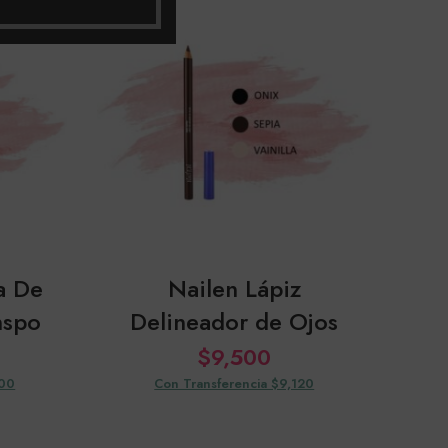
SOL
OUT
a De
Nailen Lápiz
nspo
Delineador de Ojos
De
$
9,500
000
Con Transferencia $9,120