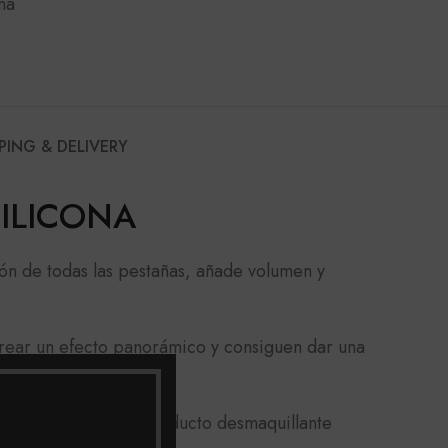
na
PING & DELIVERY
SILICONA
ón de todas las pestañas, añade volumen y
rear un efecto panorámico y consiguen dar una
s un volumen extremo.
la
mascara
con un producto desmaquillante