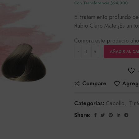
Con Transferencia $24,000
El tratamiento profundo d
Rubio Claro Mate ¡Es un t
Compra este producto aho
AÑADIR AL CA
Compare
Agrega
Categorías:
Cabello
,
Tint
Share: