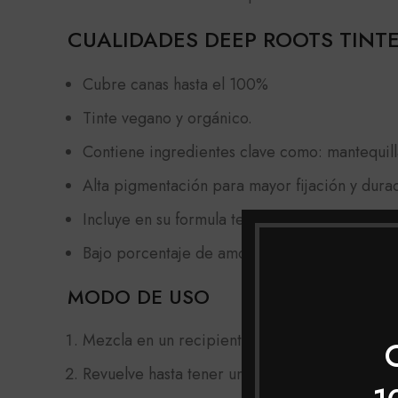
CUALIDADES DEEP ROOTS TINT
Cubre canas hasta el 100%
Tinte vegano y orgánico.
Contiene ingredientes clave como: mantequill
Alta pigmentación para mayor fijación y durac
Incluye en su formula termoprotección.
Bajo porcentaje de amoniaco.
MODO DE USO
Mezcla en un recipiente no metálico, el tinte
Revuelve hasta tener una mezcla homogénea.