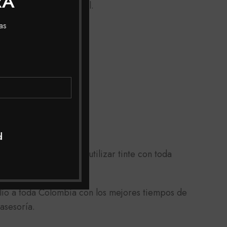
RA
onsejado un profesional.
as
d
rojecimiento) puedes utilizar tinte con toda
lio a toda Colombia con los mejores tiempos de
asesoría.