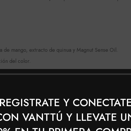
E
a de mango, extracto de quinua y Magnut Sense Oil.
ión del color.
REGISTRATE Y CONECTAT
 con la crema reveladora (10, 20, 30, 40), según el tono 
CON VANTTÚ Y LLEVATE U