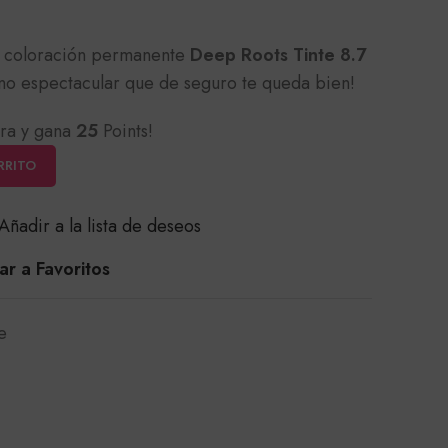
e coloración permanente
Deep Roots Tinte 8.7
ono espectacular que de seguro te queda bien!
ra y gana
25
Points!
RRITO
Añadir a la lista de deseos
r a Favoritos
e