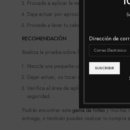
1
Procede a aplicar la mezcla con una brocha li
Deja actuar por aproximadamente 45 minutos,
S
Procede a lavar tu cabello con un shampoo pr
RECOMENDACIÓN
Dirección de corr
Realiza la prueba sobre la parte del pliegue de
Mezcla una pequeña cantidad de tinte con un
Dejar actuar, no tocar ni mojar la zona por 24
Verifica el área de aplicación. Si no aparece 
seguridad.
Podrás encontrar esta
gama de tintes
y muchas m
entrega, o también puedes realizar tu compra en