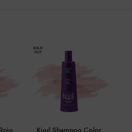
SOLD
SOL
OUT
OUT
 Rojo
Kuul Shampoo Color
ku