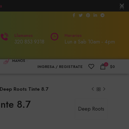
a
Llamanos
Horarios
320 853 9318
Lun a Sab 10am - 4pm
MANOS
0
INGRESA / REGISTRATE
$
0
Deep Roots Tinte 8.7
nte 8.7
Deep Roots