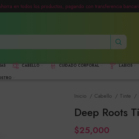
Ahorra en todos los productos, pagando con transferencia bancari
HAS
CABELLO
CUIDADO CORPORAL
LABIOS
OSTRO
Inicio
Cabello
Tinte
Deep Roots Ti
$
25,000