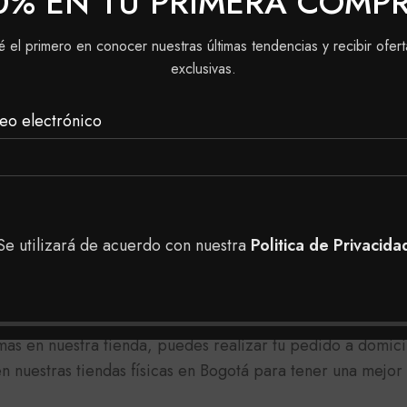
0% EN TU PRIMERA COMP
mpia sobre todo tu cabello, con la técnica que te haya ac
 según lo requiera tu cabello.
é el primero en conocer nuestras últimas tendencias y recibir ofert
exclusivas.
eferiblemente para cabello tinturado.
eo electrónico
l codo:
a gota de crema Reveladora.
 horas.
Se utilizará de acuerdo con nuestra
Politica de Privacida
ninguna reacción desfavorable (irritación, hinchazón, ó en
as en nuestra tienda, puedes realizar tu pedido a domici
 nuestras tiendas físicas en Bogotá para tener una mejor 