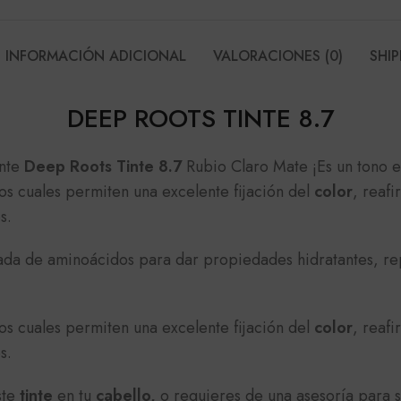
INFORMACIÓN ADICIONAL
VALORACIONES (0)
SHIP
DEEP ROOTS TINTE 8.7
ente
Deep Roots Tinte 8.7
Rubio Claro Mate ¡Es un tono e
s cuales permiten una excelente fijación del
color
, reafi
s.
ceada de aminoácidos para dar propiedades hidratantes, re
s cuales permiten una excelente fijación del
color
, reafi
s.
ste
tinte
en tu
cabello,
o requieres de una asesoría para 