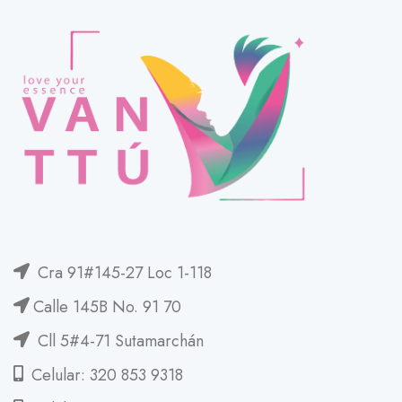
Cra 91#145-27 Loc 1-118
Calle 145B No. 91 70
Cll 5#4-71 Sutamarchán
Celular: 320 853 9318