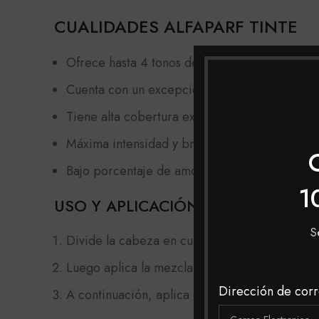
CUALIDADES ALFAPARF TINTE
Ofrece hasta 4 tonos de aclaración (hasta 5 to
Cuenta con un excepcional poder de cobertur
Tiene alta cobertura excelente de las canas.
Máxima intensidad y brillo extraordinario.
Bajo porcentaje de amoniaco (máximo 1% en a
1
USO Y APLICACIÓN
S
Divide la cabeza en cuatro partes, una partien
Luego aplica la mezcla en toda la longitud del 
Dirección de corr
A continuación, aplica el color a las raíces 