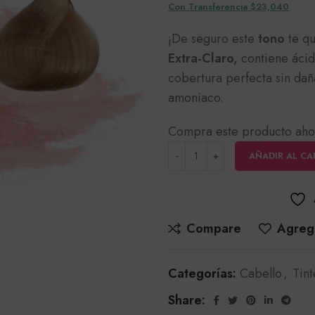
Con Transferencia $23,040
¡De seguro este
tono
te qu
Extra-Claro,
contiene ácid
cobertura perfecta sin dañ
amoniaco.
Compra este producto aho
AÑADIR AL CA
Compare
Agrega
Categorías:
Cabello
,
Tint
Share: