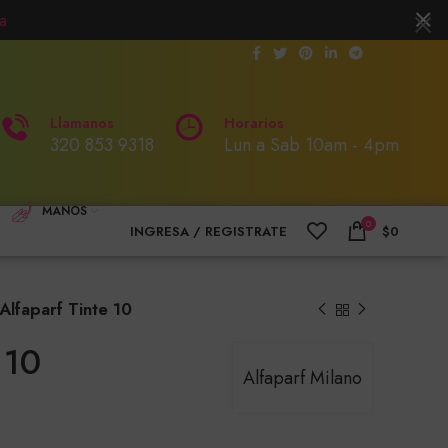
a
Llamanos
Horarios
320 853 9318
Lun a Sab 10am - 4pm
MANOS
0
INGRESA / REGISTRATE
$
0
Alfaparf Tinte 10
 10
Alfaparf Milano