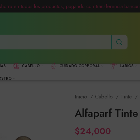
Ahorra en todos los productos, pagando con transferencia bancari
HAS
CABELLO
CUIDADO CORPORAL
LABIOS
OSTRO
Inicio
Cabello
Tinte
Alfaparf Tinte
$
24,000