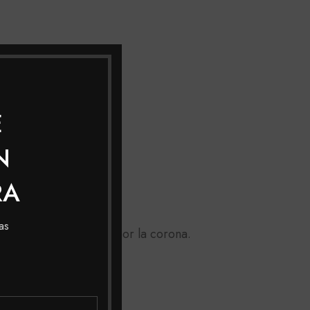
E
N
RA
as
asta la nuca, pasando por la corona.
as raíces).
 con shampoo.