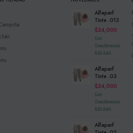
Alfaparf
Tinte .013
 Campiña
$
24,000
chán
Con
Transferencia
nto
$23,040
nto
Alfaparf
Tinte .03
$
24,000
Con
Transferencia
$23,040
Alfaparf
Tinte .02