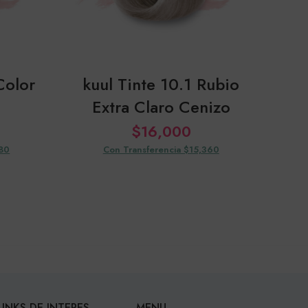
Color
kuul Tinte 10.1 Rubio
k
Extra Claro Cenizo
$
16,000
080
Con Transferencia $15,360
LINKS DE INTERES
MENU