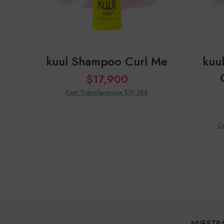
kuul Shampoo Curl Me
kuu
$
17,900
Con Transferencia $17,184
C
NUESTRA