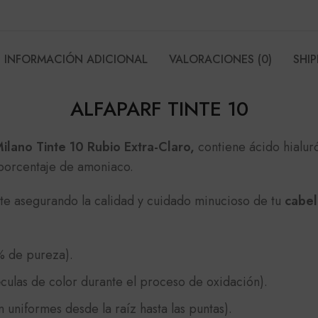
INFORMACIÓN ADICIONAL
VALORACIONES (0)
SHIP
ALFAPARF TINTE 10
ilano Tinte 10 Rubio Extra-Claro,
contiene ácido hialur
 porcentaje de amoniaco.
e asegurando la calidad y cuidado minucioso de tu
cabel
% de pureza).
culas de color durante el proceso de oxidación).
 uniformes desde la raíz hasta las puntas).