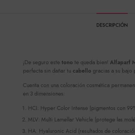
DESCRIPCIÓN
¡De seguro este
tono
te queda bien!
Alfaparf M
perfecta sin dañar tu
cabello
gracias a su bajo
Cuenta con una coloración cosmética permanent
en 3 dimensiones:
HCI: Hyper Color Intense (pigmentos con 99
MLV: Multi Lamellar Vehicle (protege las molé
HA: Hyaluronic Acid (resultados de coloración