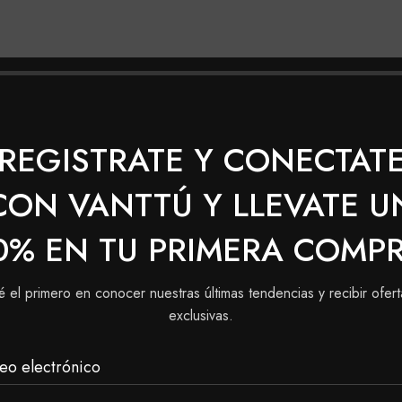
nos utilizando la serie platinum).
a y duración del color.
REGISTRATE Y CONECTAT
CON VANTTÚ Y LLEVATE U
plicación).
0% EN TU PRIMERA COMP
é el primero en conocer nuestras últimas tendencias y recibir ofert
do de una oreja a la otra y desde el centro de la frente h
exclusivas.
largo del cabello y en las puntas (a partir de 1 a 2 cm de l
eo electrónico
y deja actuar durante 35 minutos. procede a enjuagar bien