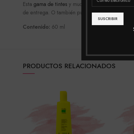
Esta
gama de tintes
y muchas más las podrás enc
de entrega. O también puedes realizar tu compra
Contenido:
60 ml
PRODUCTOS RELACIONADOS