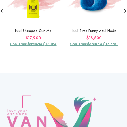
kuul Shampoo Curl Me
kuul Tinte Funny Azul Neón
$
17,900
$
18,500
Con Transferencia $17,184
Con Transferencia $17,760