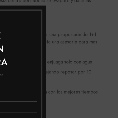
stá dentro del cabello se evapore y dañe las
E
 y limpio, debes aplicar una proporción de 1+1
y en
cabello
seco, solicita una asesoría para mas
N
RA
z y espera 30 minutos, enjuaga solo con agua.
n el resto del cabello dejando reposar por 10
as
micilio a toda Colombia con los mejores tiempos
jor asesoría.