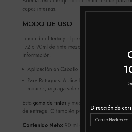
Además está enriquecido con filtro solar para 
capas internas.
MODO DE USO
Teniendo el
tinte
y el peróxido apropiado selecc
1/2 o 90ml de tinte mezclado con 135ml de peró
información.
1
Aplicación en Cabello Virgen: Aplica de medi
Para Retoques: Aplica la mezcla en la raíz de
S
minutos, enjuaga solo con agua.
Esta
gama de tintes
y muchas mas las podrás enc
Dirección de corr
de entrega. O también puedes realizar tu compra
Contenido Neto:
90 ml e 3.04 fl oz.