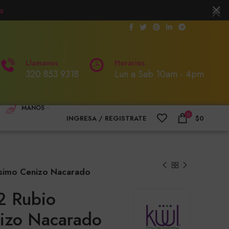
a
Llamanos
Horarios
320 853 9318
Lun a Sab 10am - 4pm
MANOS
0
INGRESA / REGISTRATE
$
0
rísimo Cenizo Nacarado
12 Rubio
nizo Nacarado