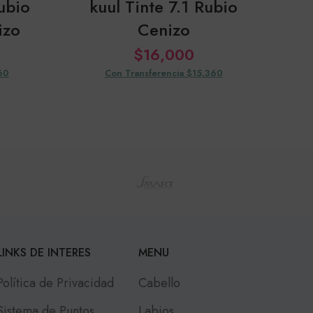
ubio
kuul Tinte 7.1 Rubio
izo
Cenizo
$
16,000
60
Con Transferencia $15,360
LINKS DE INTERES
MENU
Política de Privacidad
Cabello
Sistema de Puntos
Labios