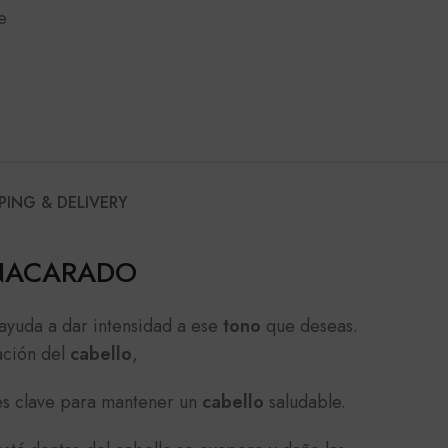
e
PING & DELIVERY
 NACARADO
ayuda a dar intensidad a ese
tono
que deseas.
ación del
cabello
,
es clave para mantener un
cabello
saludable.