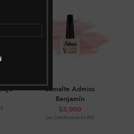
d
lejo
Esmalte Admiss
Benjamín
00
$
5,000
Con Transferencia $4,800