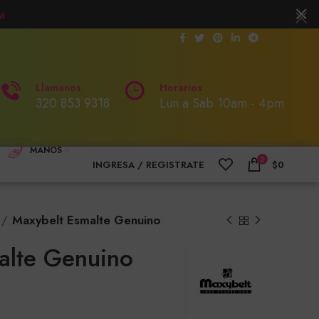
a
Llamanos
Horarios
320 853 9318
Lun a Sab 10am - 4pm
MANOS
0
INGRESA / REGISTRATE
$
0
Maxybelt Esmalte Genuino
alte Genuino