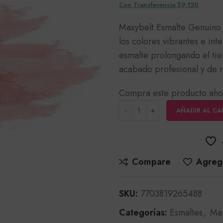
Con Transferencia $9,120
Maxybelt Esmalte Genuino 
los colores vibrantes e int
esmalte prolongando el ti
acabado profesional y de 
Compra este producto aho
AÑADIR AL CA
Compare
Agrega
SKU:
7703819265488
Categorías:
Esmaltes
,
Ma