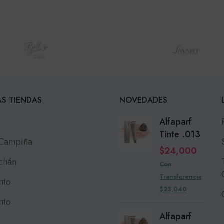
S TIENDAS
NOVEDADES
Alfaparf
Tinte .013
 Campiña
$
24,000
chán
Con
Transferencia
nto
$23,040
nto
Alfaparf