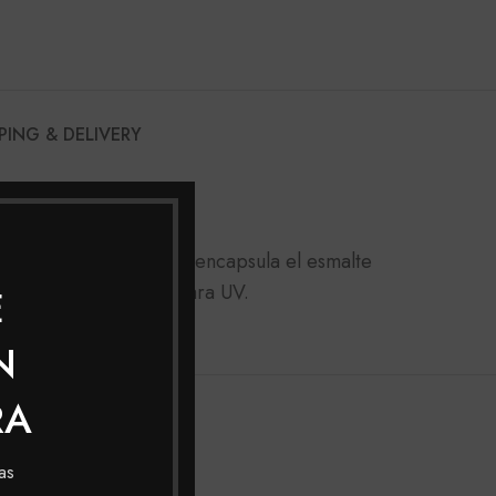
PING & DELIVERY
 tecnología en gel que encapsula el esmalte
sin necesidad de lampara UV.
E
N
RA
as