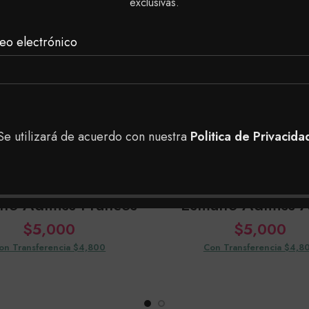
exclusivas.
eo electrónico
Se utilizará de acuerdo con nuestra
Politica de Privacida
lte Admiss Frances
Esmalte Admiss A
$
5,000
$
5,000
on Transferencia $4,800
Con Transferencia $4,8