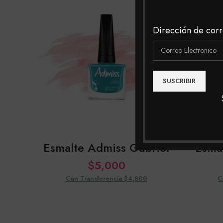
Dirección de corr
Esmalte Admiss Gabriel
Esma
$
5,000
Con Transferencia $4,800
C