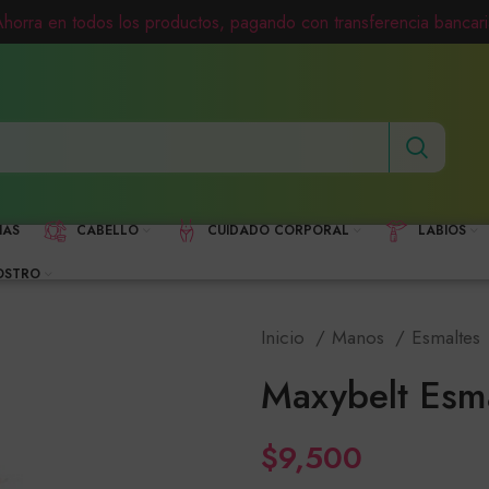
Ahorra en todos los productos, pagando con transferencia bancari
HAS
CABELLO
CUIDADO CORPORAL
LABIOS
OSTRO
Inicio
Manos
Esmaltes
Maxybelt Esm
$
9,500