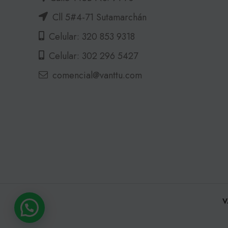
Cll 5#4-71 Sutamarchán
Celular: 320 853 9318
Celular: 302 296 5427
comencial@vanttu.com
V