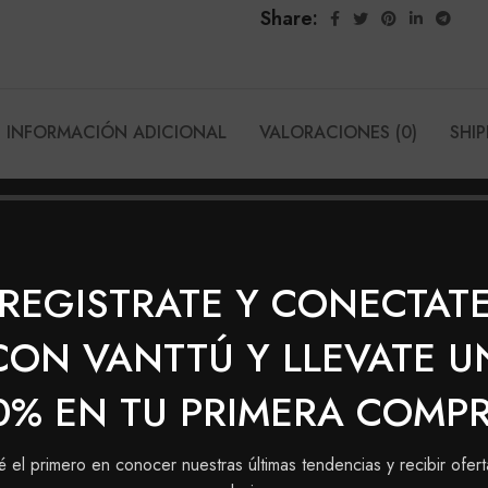
Share:
INFORMACIÓN ADICIONAL
VALORACIONES (0)
SHIP
Maxybelt Esmalte Genuino
 las apasionadas de los colores vibrantes e intensos, con
malte brinda un acabado profesional y de rápido secado 
REGISTRATE Y CONECTAT
CON VANTTÚ Y LLEVATE U
0% EN TU PRIMERA COMP
é el primero en conocer nuestras últimas tendencias y recibir ofert