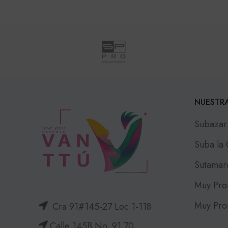
NUESTRA
Subazar
Suba la
Sutamar
Muy Pro
Muy Pro
Cra 91#145-27 Loc 1-118
Calle 145B No. 91 70