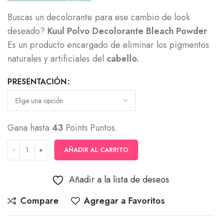
precios:
Buscas un decolorante para ese cambio de look
desde
deseado?
Kuul Polvo Decolorante Bleach Powder
$10,500
Es un producto encargado de eliminar los pigmentos
hasta
naturales y artificiales del
cabello.
$43,000
PRESENTACIÓN
Gana hasta
43
Points Puntos.
AÑADIR AL CARRITO
Añadir a la lista de deseos
Compare
Agregar a Favoritos