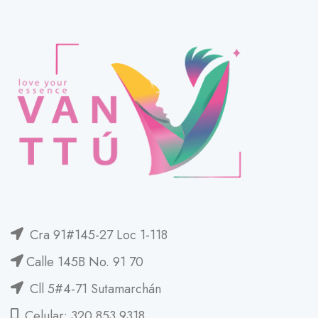
Cra 91#145-27 Loc 1-118
Calle 145B No. 91 70
Cll 5#4-71 Sutamarchán
Celular: 320 853 9318