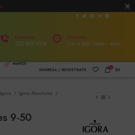
a
Llamanos
Horarios
320 853 9318
Lun a Sab 10am - 4pm
MANOS
0
INGRESA / REGISTRATE
$
0
Igora
Igora Absolutes
es 9-50