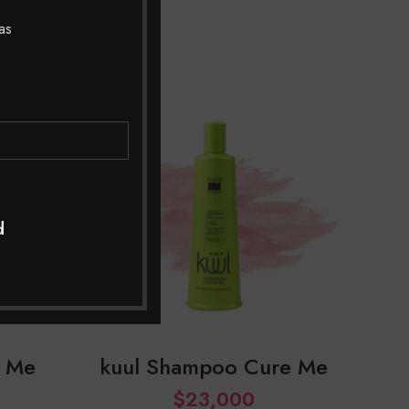
as
d
t Me
kuul Shampoo Cure Me
$
23,000