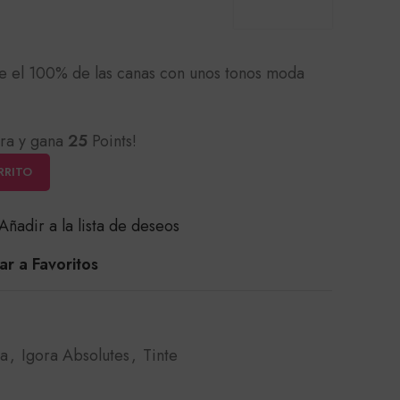
e el 100% de las canas con unos tonos moda
ra y gana
25
Points!
RRITO
Añadir a la lista de deseos
r a Favoritos
ra
,
Igora Absolutes
,
Tinte