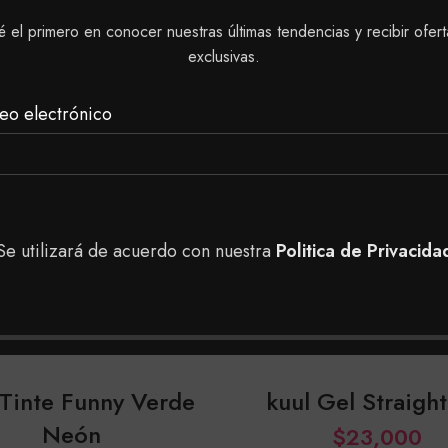
é el primero en conocer nuestras últimas tendencias y recibir ofert
exclusivas.
eo electrónico
Se utilizará de acuerdo con nuestra
Politica de Privacida
 Tinte Funny Verde
kuul Gel Straigh
Neón
$
23,000