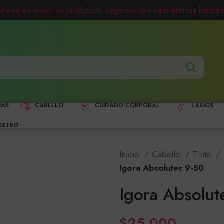
Ahorra en todos los productos, pagando con transferencia bancari
HAS
CABELLO
CUIDADO CORPORAL
LABIOS
OSTRO
Inicio
Cabello
Tinte
Igora Absolutes 9-50
Igora Absolut
$
25,000