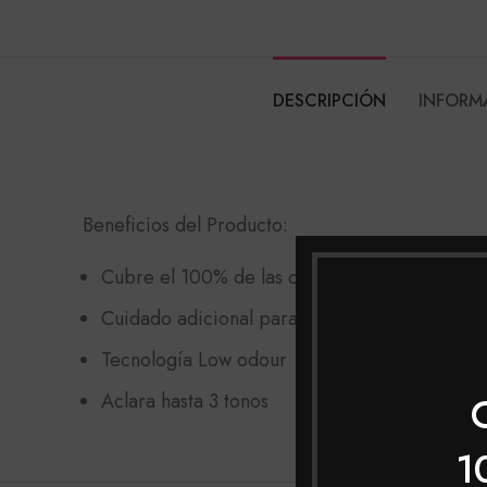
DESCRIPCIÓN
INFORM
Beneficios del Producto:
Cubre el 100% de las canas con unos tonos m
Cuidado adicional para cabello maduro: Com
Tecnología Low odour
Aclara hasta 3 tonos
1