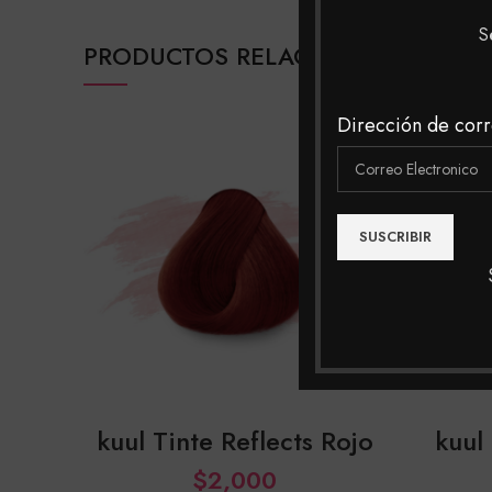
S
PRODUCTOS RELACIONADOS
Dirección de corr
SOLD
OUT
kuul Tinte Reflects Rojo
kuul
$
2,000