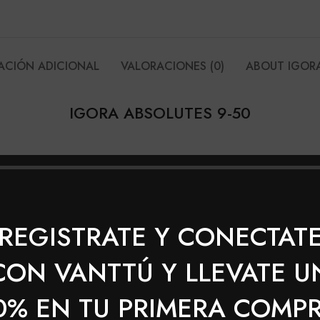
ACIÓN ADICIONAL
VALORACIONES (0)
ABOUT IGOR
IGORA ABSOLUTES 9-50
oda intensos
plejo Pro-Age con Siliamina y Colágeno
REGISTRATE Y CONECTAT
CON VANTTÚ Y LLEVATE U
0% EN TU PRIMERA COMP