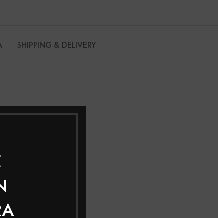
A
SHIPPING & DELIVERY
E
N
RA