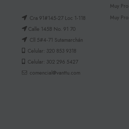
Muy Pro
Muy Pro
Cra 91#145-27 Loc 1-118
Calle 145B No. 91 70
Cll 5#4-71 Sutamarchán
Celular: 320 853 9318
Celular: 302 296 5427
comencial@vanttu.com