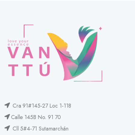
Cra 91#145-27 Loc 1-118
Calle 145B No. 91 70
Cll 5#4-71 Sutamarchán