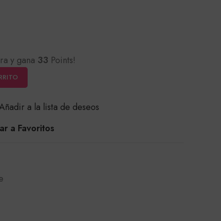
ra y gana
33
Points!
RRITO
Añadir a la lista de deseos
r a Favoritos
e