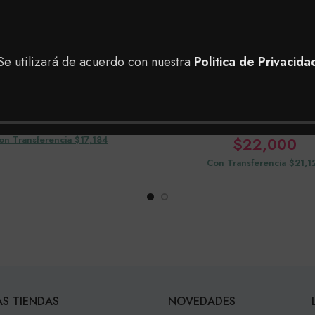
Se utilizará de acuerdo con nuestra
Politica de Privacida
 Shampoo Curl Me
kuul Tinte Reflect
Violeta
$
17,900
on Transferencia $17,184
$
22,000
Con Transferencia $21,1
S TIENDAS
NOVEDADES