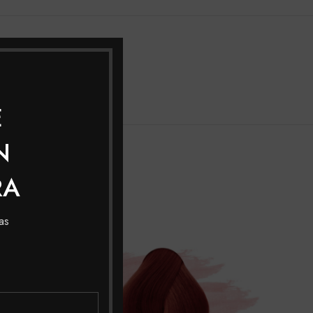
DELIVERY
Herbacol
E
N
RA
SOL
as
OUT