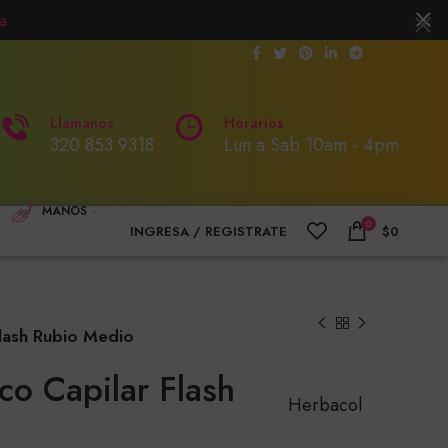
a
Llamanos
Horarios
320 853 9318
Lun a Sab 10am - 4pm
MANOS
0
INGRESA / REGISTRATE
$
0
Flash Rubio Medio
co Capilar Flash
Herbacol