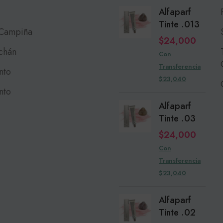
Alfaparf
Tinte .013
 Campiña
$
24,000
chán
Con
Transferencia
nto
$23,040
nto
Alfaparf
Tinte .03
$
24,000
Con
Transferencia
$23,040
Alfaparf
Tinte .02