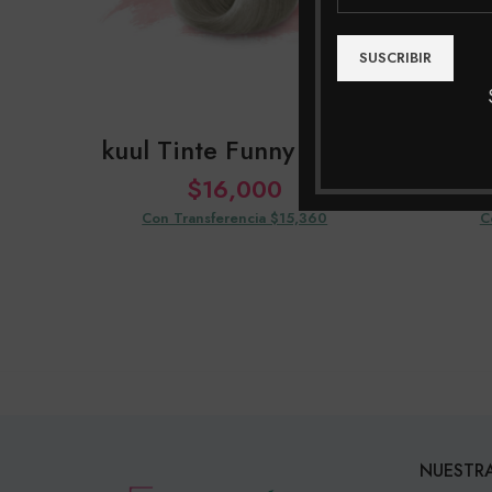
kuul Tinte Funny Silver
kuul
$
16,000
Con Transferencia $15,360
C
NUESTRA