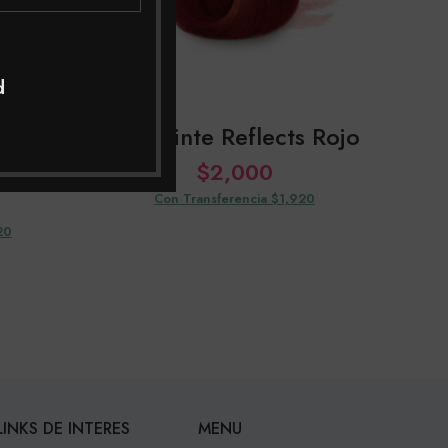
d
s Rojo
kuul Tinte Reflects Rojo
$
2,000
Con Transferencia $1,920
20
LINKS DE INTERES
MENU