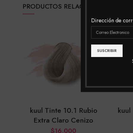
PRODUCTOS RELACIONADOS
Dirección de corr
SOLD
OUT
kuul Tinte 10.1 Rubio
kuul
Extra Claro Cenizo
$
16,000