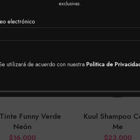
exclusivas.
eo electrónico
SOLD
OUT
Se utilizará de acuerdo con nuestra
Politica de Privacida
 Tinte Funny Verde
Kuul Shampoo C
Neón
Me
$
16,000
$
23,000