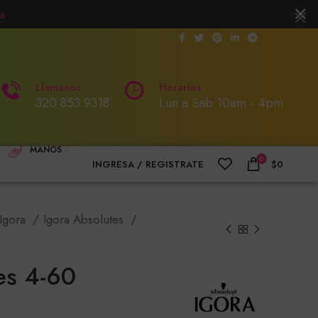
a
Llamanos
Horarios
320 853 9318
Lun a Sab 10am - 4pm
MANOS
0
INGRESA / REGISTRATE
$
0
Igora
Igora Absolutes
es 4-60