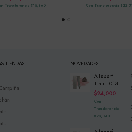
on Transferencia $15,360
Con Transferencia $22,
S TIENDAS
NOVEDADES
Alfaparf
Tinte .013
 Campiña
$
24,000
chán
Con
Transferencia
nto
$23,040
nto
Alfaparf