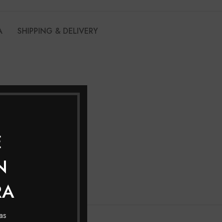
A
SHIPPING & DELIVERY
E
N
RA
as