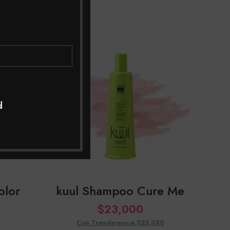
SOL
OUT
d
olor
kuul Shampoo Cure Me
$
23,000
Con Transferencia $22,080