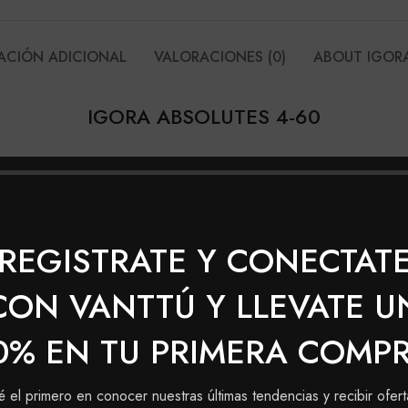
ACIÓN ADICIONAL
VALORACIONES (0)
ABOUT IGOR
IGORA ABSOLUTES 4-60
oda intensos
plejo Pro-Age con Siliamina y Colágeno
REGISTRATE Y CONECTAT
CON VANTTÚ Y LLEVATE U
0% EN TU PRIMERA COMP
é el primero en conocer nuestras últimas tendencias y recibir ofert