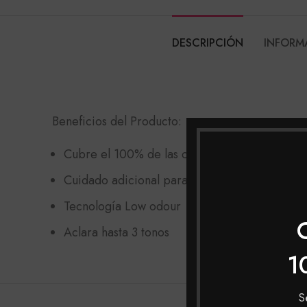
DESCRIPCIÓN
INFORM
Beneficios del Producto:
Cubre el 100% de las canas con unos tonos m
Cuidado adicional para cabello maduro: Com
Tecnología Low odour
Aclara hasta 3 tonos
1
S