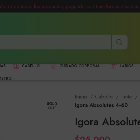
Ahorra en todos los productos, pagando con transferencia bancari
HAS
CABELLO
CUIDADO CORPORAL
LABIOS
OSTRO
Inicio
Cabello
Tinte
SOLD
Igora Absolutes 4-60
OUT
Igora Absolut
$
25,000