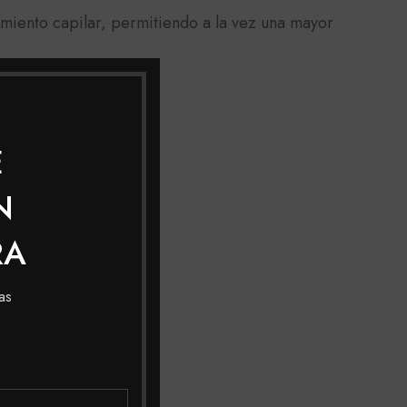
tamiento capilar, permitiendo a la vez una mayor
E
N
RA
as