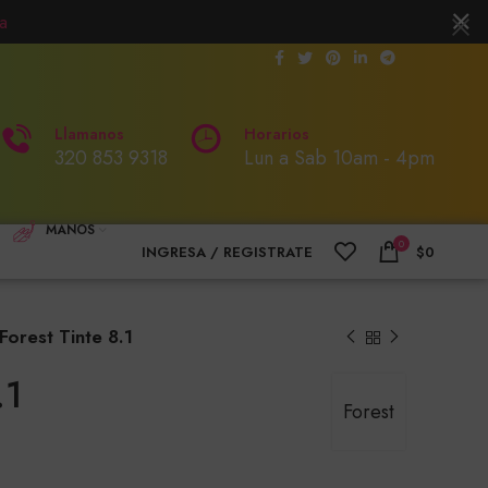
a
Llamanos
Horarios
320 853 9318
Lun a Sab 10am - 4pm
MANOS
0
INGRESA / REGISTRATE
$
0
Forest Tinte 8.1
.1
Forest