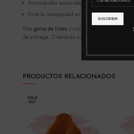
Aminoácidos esenciales y reparadores.
Evita la resequedad en el cuero cabelludo.
Esta
gama de tintes
y muchas mas las podrás enc
de entrega. O también puedes realizar tu compra
PRODUCTOS RELACIONADOS
SOLD
OUT