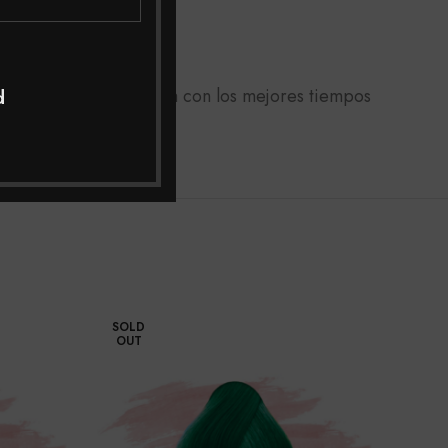
micilio a toda Colombia con los mejores tiempos
d
jor asesoría.
SOLD
OUT