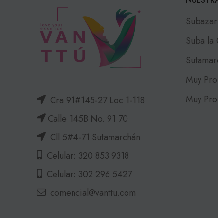
NUESTRA
Subazar
Suba la
Sutamar
Muy Pro
Muy Pro
Cra 91#145-27 Loc 1-118
Calle 145B No. 91 70
Cll 5#4-71 Sutamarchán
Celular: 320 853 9318
Celular: 302 296 5427
comencial@vanttu.com