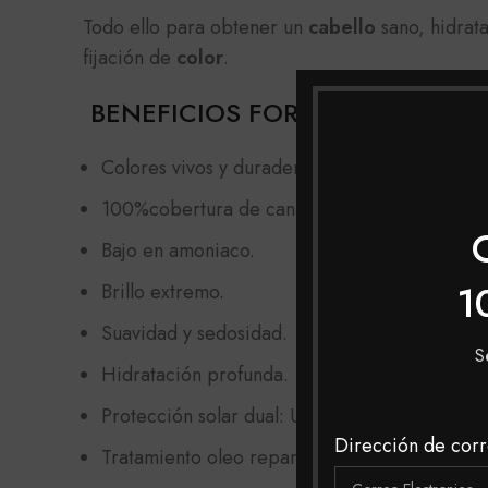
Todo ello para obtener un
cabello
sano, hidrata
fijación de
color
.
BENEFICIOS FOREST TINTE
Colores vivos y duraderos.
100%cobertura de canas.
Bajo en amoniaco.
1
Brillo extremo.
Suavidad y sedosidad.
S
Hidratación profunda.
Protección solar dual: UVA y UVB.
Dirección de corr
Tratamiento oleo reparador.