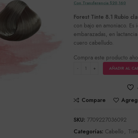
Con Transferencia $20,160
Forest Tinte 8.1 Rubio cl
con bajo en amoniaco. Es i
embarazadas, en lactancia 
cuero cabelludo.
Compra este producto aho
AÑADIR AL CA
Compare
Agrega
SKU:
7709227036092
Categorías:
Cabello
,
Tint