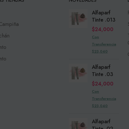
S TIENDAS
NOVEDADES
Alfaparf
Tinte .013
 Campiña
$
24,000
chán
Con
Transferencia
nto
$23,040
nto
Alfaparf
Tinte .03
$
24,000
Con
Transferencia
$23,040
Alfaparf
Tinte .02