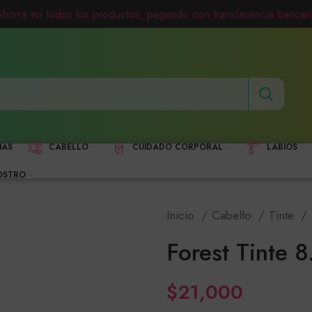
Ahorra en todos los productos, pagando con transferencia bancari
HAS
CABELLO
CUIDADO CORPORAL
LABIOS
OSTRO
Inicio
Cabello
Tinte
Forest Tinte 8
$
21,000