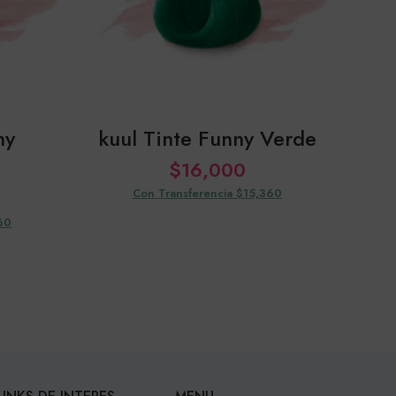
ny
kuul Tinte Funny Verde
kuu
$
16,000
Con Transferencia $15,360
60