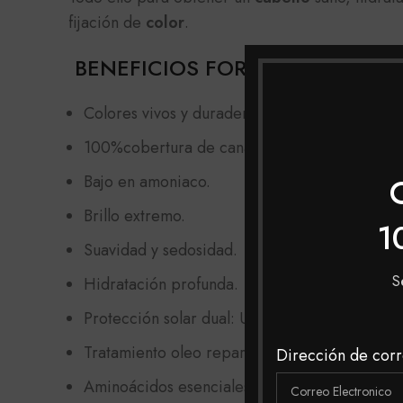
fijación de
color
.
BENEFICIOS FOREST TINTE
Colores vivos y duraderos.
100%cobertura de canas.
Bajo en amoniaco.
Brillo extremo.
1
Suavidad y sedosidad.
S
Hidratación profunda.
Protección solar dual: UVA y UVB.
Tratamiento oleo reparador.
Dirección de corr
Aminoácidos esenciales y reparadores.