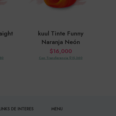
aight
kuul Tinte Funny
kuu
Naranja Neón
$
16,000
080
Con Transferencia $15,360
LINKS DE INTERES
MENU