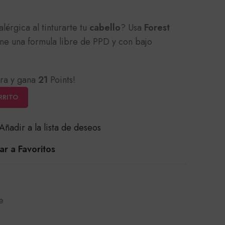
lérgica al tinturarte tu
cabello
? Usa
Forest
ne una formula libre de PPD y con bajo
ra y gana
21
Points!
RRITO
Añadir a la lista de deseos
r a Favoritos
e