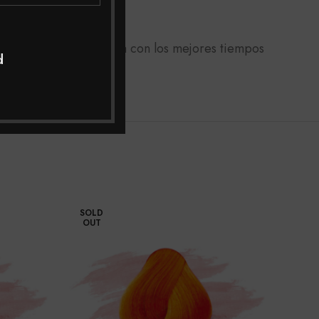
micilio a toda Colombia con los mejores tiempos
d
jor asesoría.
SOLD
OUT