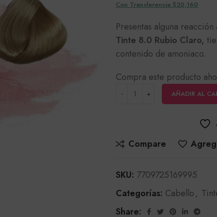
Con Transferencia $20,160
Presentas alguna reacción a
Tinte 8.0 Rubio Claro,
tie
contenido de amoniaco.
Compra este producto aho
AÑADIR AL CA
Compare
Agrega
SKU:
7709725169995
Categorías:
Cabello
,
Tint
Share: