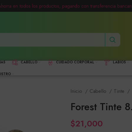
Ahorra en todos los productos, pagando con transferencia bancari
HAS
CABELLO
CUIDADO CORPORAL
LABIOS
OSTRO
Inicio
Cabello
Tinte
Forest Tinte 8
$
21,000