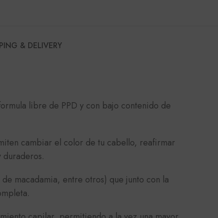
PING & DELIVERY
formula libre de PPD y con bajo contenido de
ten cambiar el color de tu cabello, reafirmar
y duraderos.
e de macadamia, entre otros) que junto con la
ompleta.
tamiento capilar, permitiendo a la vez una mayor