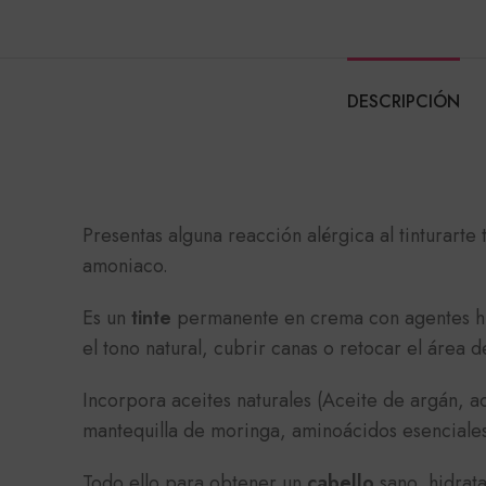
DESCRIPCIÓN
Presentas alguna reacción alérgica al tinturarte 
amoniaco.
Es un
tinte
permanente en crema con agentes hid
el tono natural, cubrir canas o retocar el área 
Incorpora aceites naturales (Aceite de argán, ac
mantequilla de moringa, aminoácidos esenciales
Todo ello para obtener un
cabello
sano, hidrata