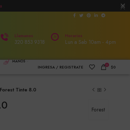
a
Llamanos
Horarios
320 853 9318
Lun a Sab 10am - 4pm
MANOS
0
INGRESA / REGISTRATE
$
0
Forest Tinte 8.0
.0
Forest