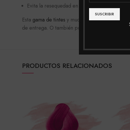
Evita la resequedad en el cuero cabelludo.
Esta
gama de tintes
y muchas mas las podrás enc
de entrega. O también puedes realizar tu compra
PRODUCTOS RELACIONADOS