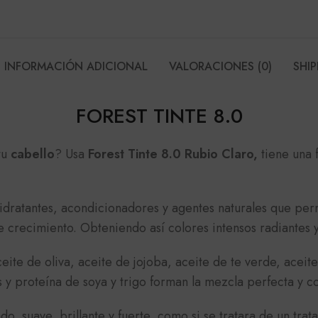
INFORMACIÓN ADICIONAL
VALORACIONES (0)
SHIP
FOREST TINTE 8.0
tu
cabello
? Usa
Forest Tinte 8.0 Rubio Claro,
tiene una 
ratantes, acondicionadores y agentes naturales que permi
de crecimiento. Obteniendo así colores intensos radiantes 
eite de oliva, aceite de jojoba, aceite de te verde, aceit
 y proteína de soya y trigo forman la mezcla perfecta y c
do, suave, brillante y fuerte, como si se tratara de un tra