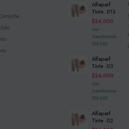
Alfaparf
Tinte .013
 Campiña
$
24,000
chán
Con
Transferencia
nto
$23,040
nto
Alfaparf
Tinte .03
$
24,000
Con
Transferencia
$23,040
Alfaparf
Tinte .02