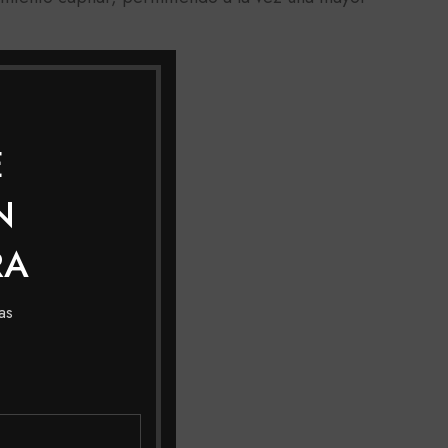
E
N
RA
as