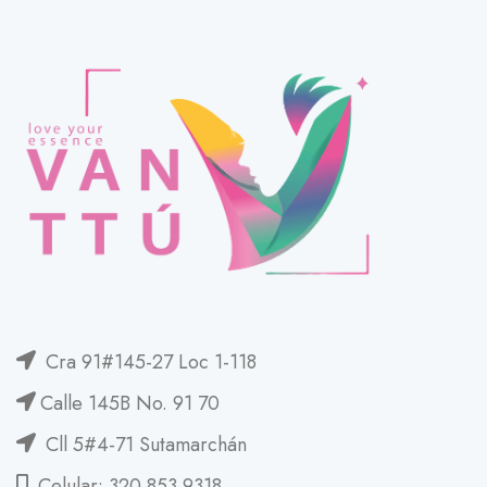
Cra 91#145-27 Loc 1-118
Calle 145B No. 91 70
Cll 5#4-71 Sutamarchán
Celular: 320 853 9318