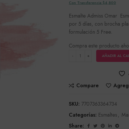
Con Transferencia $4,800
Esmalte Admiss Omar Esmal
por 5 días, con brocha pla
formulación 5 Free.
Compra este producto aho
AÑADIR AL CA
Compare
Agrega
SKU:
7707363364734
Categorías:
Esmaltes
,
Ma
Share: