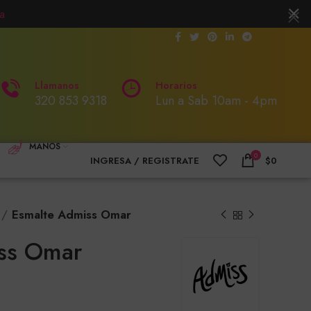
a
Llamanos
Horarios
320 853 9318
Lun a Sab 10am - 4pm
MANOS
0
INGRESA / REGISTRATE
$
0
Esmalte Admiss Omar
ss Omar