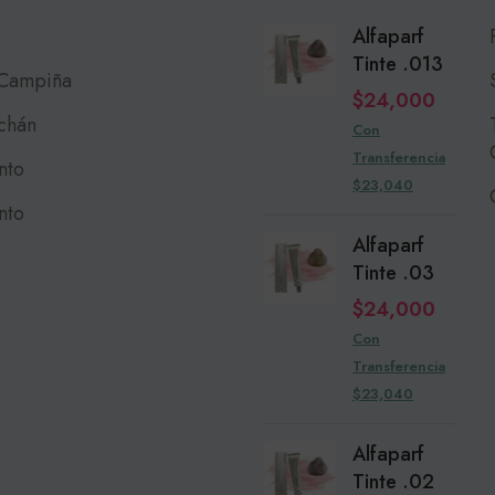
Alfaparf
Tinte .013
 Campiña
$
24,000
chán
Con
Transferencia
nto
$23,040
nto
Alfaparf
Tinte .03
$
24,000
Con
Transferencia
$23,040
Alfaparf
Tinte .02