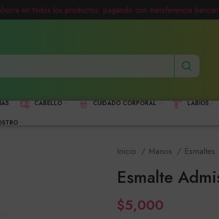
Ahorra en todos los productos, pagando con transferencia bancari
HAS
CABELLO
CUIDADO CORPORAL
LABIOS
OSTRO
Inicio
Manos
Esmaltes
Esmalte Admi
$
5,000