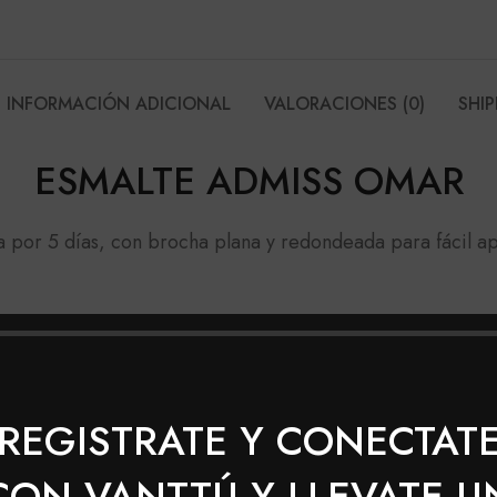
INFORMACIÓN ADICIONAL
VALORACIONES (0)
SHIP
ESMALTE ADMISS OMAR
ta por 5 días, con brocha plana y redondeada para fácil ap
dos
REGISTRATE Y CONECTAT
CON VANTTÚ Y LLEVATE U