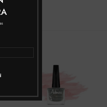
RA
r
as
d