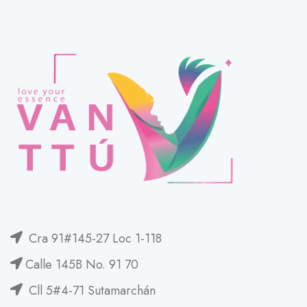
Cra 91#145-27 Loc 1-118
Calle 145B No. 91 70
Cll 5#4-71 Sutamarchán