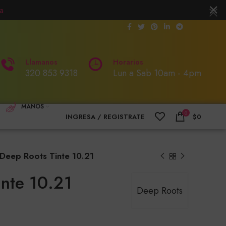
a
Llamanos
Horarios
320 853 9318
Lun a Sab 10am - 4pm
MANOS
0
INGRESA / REGISTRATE
$
0
Deep Roots Tinte 10.21
nte 10.21
Deep Roots