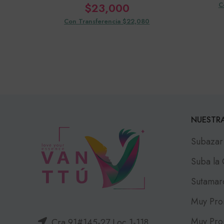
$
23,000
C
Con Transferencia $22,080
NUESTRA
Subazar
Suba la
Sutamar
Muy Pro
Muy Pro
Cra 91#145-27 Loc 1-118