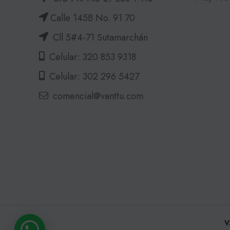
Calle 145B No. 91 70
Cll 5#4-71 Sutamarchán
Celular: 320 853 9318
Celular: 302 296 5427
comencial@vanttu.com
V