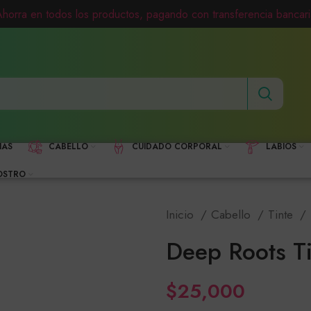
Ahorra en todos los productos, pagando con transferencia bancari
HAS
CABELLO
CUIDADO CORPORAL
LABIOS
OSTRO
Inicio
Cabello
Tinte
Deep Roots Ti
$
25,000