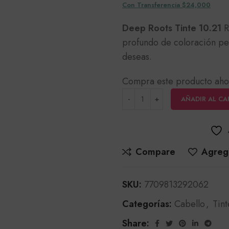
Con Transferencia $24,000
Deep Roots Tinte 10.21
R
profundo de coloración pe
deseas.
Compra este producto aho
AÑADIR AL CA
Compare
Agrega
SKU:
7709813292062
Categorías:
Cabello
,
Tint
Share: