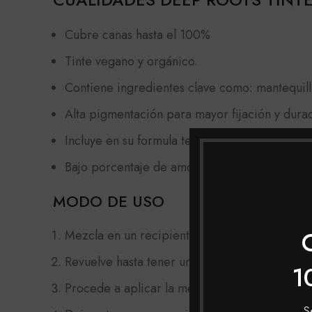
Cubre canas hasta el 100%
Tinte vegano y orgánico.
Contiene ingredientes clave como: mantequill
Alta pigmentación para mayor fijación y durac
Incluye en su formula termoprotección.
Bajo porcentaje de amoniaco.
MODO DE USO
Mezcla en un recipiente no metálico, el tinte
Revuelve hasta tener una mezcla homogénea.
1
Procede a aplicar la mezcla con una brocha li
S