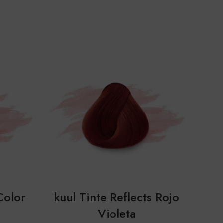
SOL
OUT
Color
kuul Tinte Reflects Rojo
Violeta