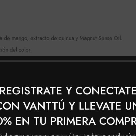
a de mango, extracto de quinua y Magnut Sense Oil.
ión del color.
REGISTRATE Y CONECTAT
CON VANTTÚ Y LLEVATE U
 con la crema reveladora (10, 20, 30, 40), según el tono 
0% EN TU PRIMERA COMP
mpia sobre todo tu cabello, con la técnica que te haya ac
é el primero en conocer nuestras últimas tendencias y recibir ofert