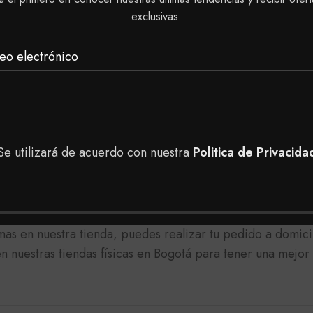
 según lo requiera tu cabello.
exclusivas.
eferiblemente para cabello tinturado.
eo electrónico
l codo:
a gota de crema Reveladora.
Se utilizará de acuerdo con nuestra
Politica de Privacida
 horas.
ninguna reacción desfavorable (irritación, hinchazón, ó en
as en nuestra tienda, puedes realizar tu pedido a domici
 nuestras tiendas físicas en Bogotá para tener una mejor 