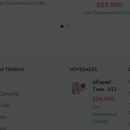
on Transferencia $17,184
$
23,000
Con Transferencia $22,
S TIENDAS
NOVEDADES
Alfaparf
Tinte .013
 Campiña
$
24,000
chán
Con
Transferencia
nto
$23,040
nto