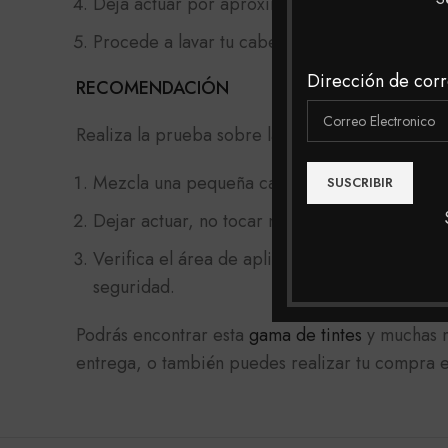
Deja actuar por aproximadamente 45 minutos,
Procede a lavar tu cabello con un shampoo pr
Dirección de corr
RECOMENDACIÓN
Realiza la prueba sobre la parte del pliegue de
Mezcla una pequeña cantidad de tinte con un
Dejar actuar, no tocar ni mojar la zona por 24
Verifica el área de aplicación. Si no aparece 
seguridad.
Podrás encontrar esta
gama de tintes
y muchas m
entrega, o también puedes realizar tu compra en