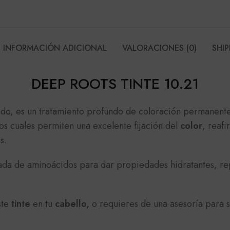
INFORMACIÓN ADICIONAL
VALORACIONES (0)
SHIP
DEEP ROOTS TINTE 10.21
ado, es un tratamiento profundo de coloración permanente
s cuales permiten una excelente fijación del
color
, reafi
s.
ceada de aminoácidos para dar propiedades hidratantes, re
ste
tinte
en tu
cabello,
o requieres de una asesoría para 
E