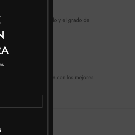
E
s según el tono escogido y el grado de
N
RA
iento.
as
micilio a toda Colombia con los mejores
r una mejor asesoría.
d