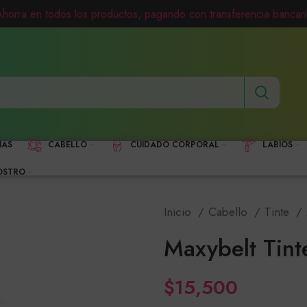
Ahorra en todos los productos, pagando con transferencia bancari
HAS
CABELLO
CUIDADO CORPORAL
LABIOS
OSTRO
Inicio
Cabello
Tinte
Maxybelt Tin
$
15,500