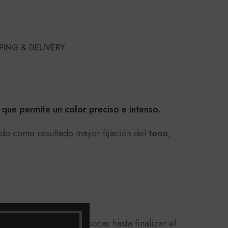
PING & DELIVERY
 que permite un
color
preciso e intenso.
ando como resultado mayor fijación del
tono
,
mo son guantes y tapa bocas hasta finalizar el