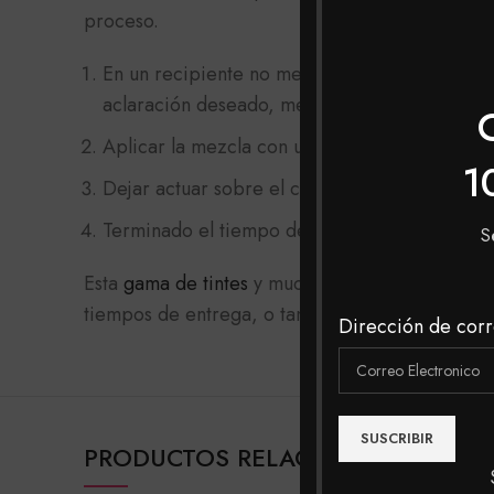
proceso.
En un recipiente no metálico mezclar el tint
aclaración deseado, mezclar hasta obtener 
Aplicar la mezcla con una brocha sobre el ca
1
Dejar actuar sobre el cabello durante 45 minu
Terminado el tiempo de exposición lavar el ca
S
Esta
gama de tintes
y muchas mas, las podrás en
tiempos de entrega, o también puedes realizar t
Dirección de corr
PRODUCTOS RELACIONADOS