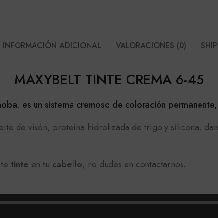
INFORMACIÓN ADICIONAL
VALORACIONES (0)
SHIP
MAXYBELT TINTE CREMA 6-45
oba, es un sistema cremoso de coloración permanente,
ite de visón, proteína hidrolizada de trigo y silicona, d
ste
tinte
en tu
cabello
, no dudes en contactarnos.
 tener en cuenta utilizar los implementos de protección co