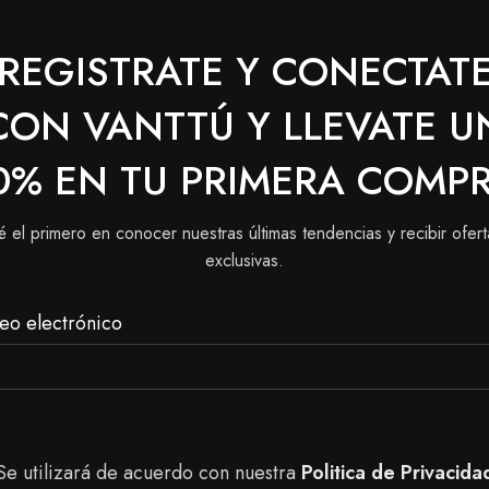
REGISTRATE Y CONECTAT
e con la crema reveladora, ya sea de 10, 20 o 30 volúmene
una crema homogénea.
CON VANTTÚ Y LLEVATE U
bello.
0% EN TU PRIMERA COMP
tos.
bello con abundante agua y sellar la cutícula con el tratam
é el primero en conocer nuestras últimas tendencias y recibir ofert
exclusivas.
contrar en nuestra tienda, puedes realizar tu pedido a do
u compra en nuestras tiendas físicas en Bogotá para tene
eo electrónico
Se utilizará de acuerdo con nuestra
Politica de Privacida