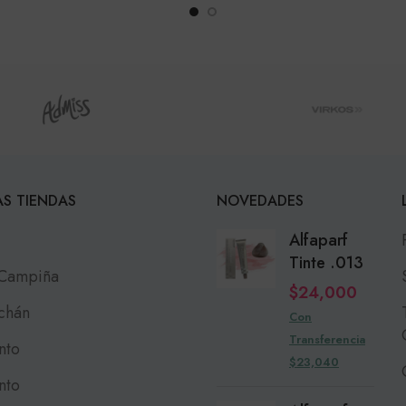
S TIENDAS
NOVEDADES
Alfaparf
Tinte .013
 Campiña
$
24,000
chán
Con
Transferencia
nto
$23,040
nto