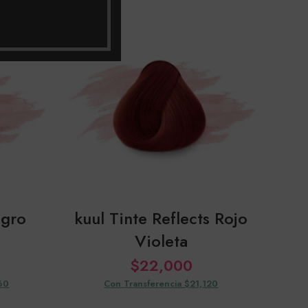
SOL
OUT
egro
kuul Tinte Reflects Rojo
Violeta
$
22,000
60
Con Transferencia $21,120