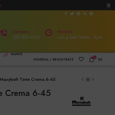
a
Llamanos
Horarios
320 853 9318
Lun a Sab 10am - 4pm
MANOS
0
INGRESA / REGISTRATE
$
0
Maxybelt Tinte Crema 6-45
te Crema 6-45