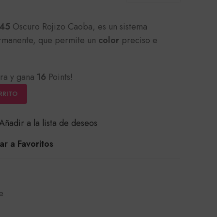
-45
Oscuro Rojizo Caoba, es un sistema
rmanente, que permite un
color
preciso e
ra y gana
16
Points!
RRITO
Añadir a la lista de deseos
r a Favoritos
e