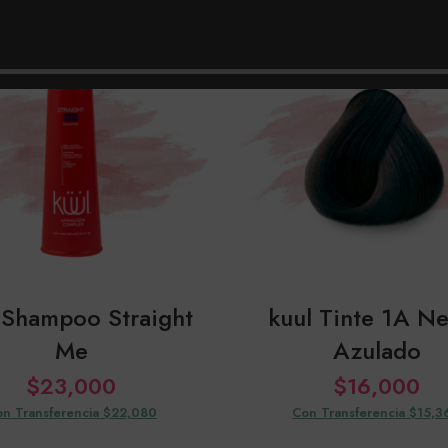
 Shampoo Straight
kuul Tinte 1A N
Me
Azulado
$
23,000
$
16,000
n Transferencia $22,080
Con Transferencia $15,3