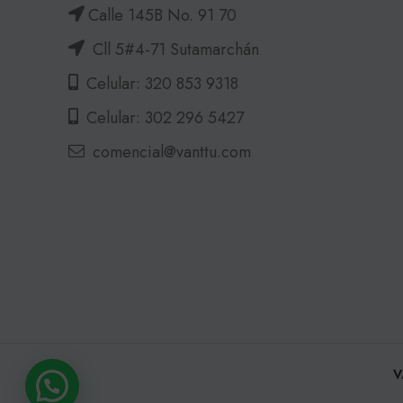
Calle 145B No. 91 70
Cll 5#4-71 Sutamarchán
Celular: 320 853 9318
Celular: 302 296 5427
comencial@vanttu.com
V