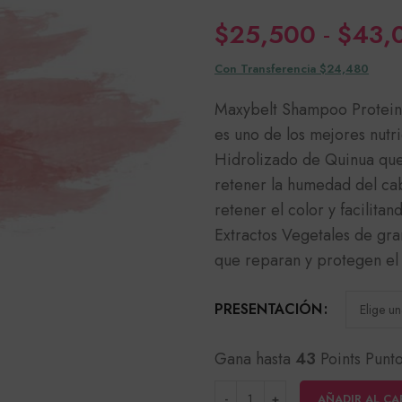
$
25,500
-
$
43,
Con Transferencia $24,480
Maxybelt Shampoo Protein
es uno de los mejores nutr
Hidrolizado de Quinua que 
retener la humedad del cab
retener el color y facilit
Extractos Vegetales de gra
que reparan y protegen el
PRESENTACIÓN
Gana hasta
43
Points Punto
AÑADIR AL CA