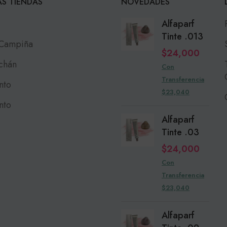
S TIENDAS
NOVEDADES
Alfaparf
Tinte .013
 Campiña
$
24,000
chán
Con
Transferencia
nto
$23,040
nto
Alfaparf
Tinte .03
$
24,000
Con
Transferencia
$23,040
Alfaparf