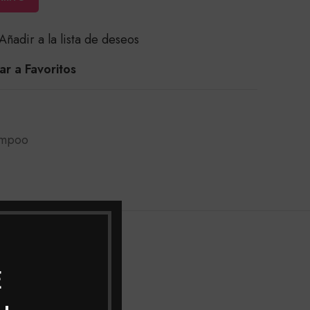
Añadir a la lista de deseos
r a Favoritos
mpoo
PING & DELIVERY
E