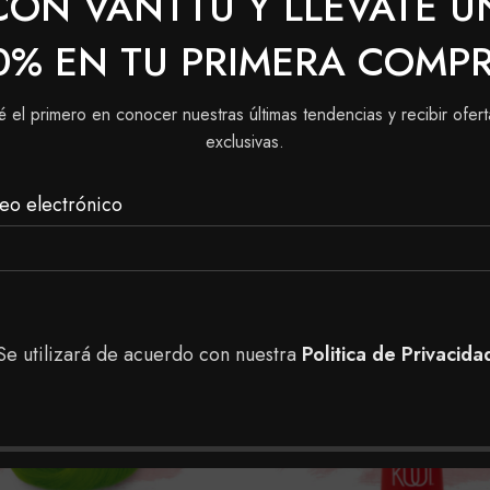
CON VANTTÚ Y LLEVATE U
 mejores nutrientes por su alto contenido de aminoácidos
l cabello, aportando un brillo natural, ayudando a retene
0% EN TU PRIMERA COMP
ón acondicionadora y nutritiva y Siliconas que reparan y 
é el primero en conocer nuestras últimas tendencias y recibir ofert
exclusivas.
eo electrónico
Se utilizará de acuerdo con nuestra
Politica de Privacida