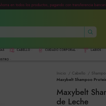
Ahorra en todos los productos, pagando con transferencia bancari
HAS
CABELLO
CUIDADO CORPORAL
LABIOS
OSTRO
Inicio
Cabello
Shamp
Maxybelt Shampoo Protei
Maxybelt Sha
de Leche