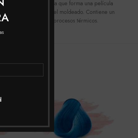
N
, Hidrolizado de Quinua que forma una película
r el color y facilitando el moldeado. Contiene un
RA
protegen el cabello en procesos térmicos.
as
d