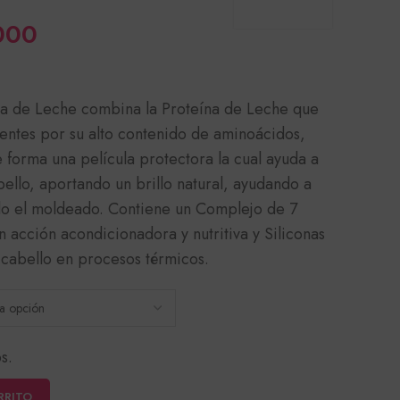
Rango
000
de
precios:
a de Leche combina la Proteína de Leche que
desde
ientes por su alto contenido de aminoácidos,
$25,500
forma una película protectora la cual ayuda a
hasta
ello, aportando un brillo natural, ayudando a
$43,000
ando el moldeado. Contiene un Complejo de 7
n acción acondicionadora y nutritiva y Siliconas
 cabello en procesos térmicos.
s.
RRITO