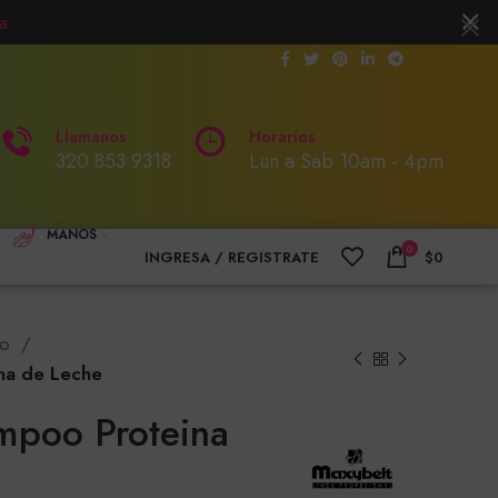
a
Llamanos
Horarios
320 853 9318
Lun a Sab 10am - 4pm
MANOS
0
INGRESA / REGISTRATE
$
0
oo
na de Leche
mpoo Proteina