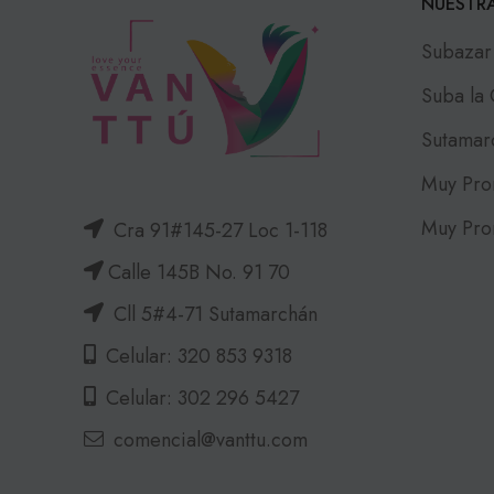
NUESTRA
Subazar
Suba la
Sutamar
Muy Pro
Muy Pro
Cra 91#145-27 Loc 1-118
Calle 145B No. 91 70
Cll 5#4-71 Sutamarchán
Celular: 320 853 9318
Celular: 302 296 5427
comencial@vanttu.com