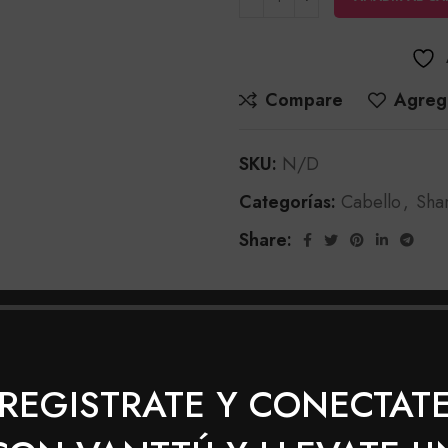
Compare
Agrega
SKU:
N/D
Categorías:
Cabello
,
Sha
Share:
INFORMACIÓN ADICIONAL
VALORACIONES (0)
SHIP
REGISTRATE Y CONECTAT
Maxybelt Shampoo Proteina de Leche