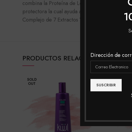
combina la Proteína de Leche que es uno de los
protectora la cual ayuda a retener la humedad de
1
Complejo de 7 Extractos Vegetales de gran acci
S
Dirección de corr
PRODUCTOS RELACIONADOS
SOLD
SOLD
OUT
OUT