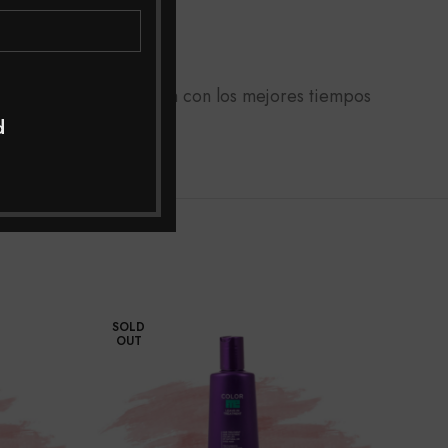
micilio a toda Colombia con los mejores tiempos
jor asesoría.
d
SOLD
OUT