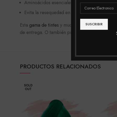
Aminoácidos esenciales y reparadores.
Evita la resequedad en el cuero cabelludo.
Esta
gama de tintes
y muchas mas las podrás enc
de entrega. O también puedes realizar tu compra
PRODUCTOS RELACIONADOS
SOLD
OUT