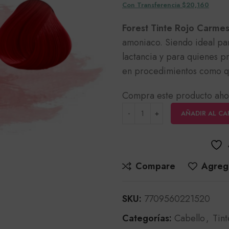
Con Transferencia $20,160
Forest Tinte Rojo Carme
amoniaco. Siendo ideal pa
lactancia y para quienes p
en procedimientos como q
Compra este producto aho
AÑADIR AL CA
Compare
Agrega
SKU:
7709560221520
Categorías:
Cabello
,
Tint