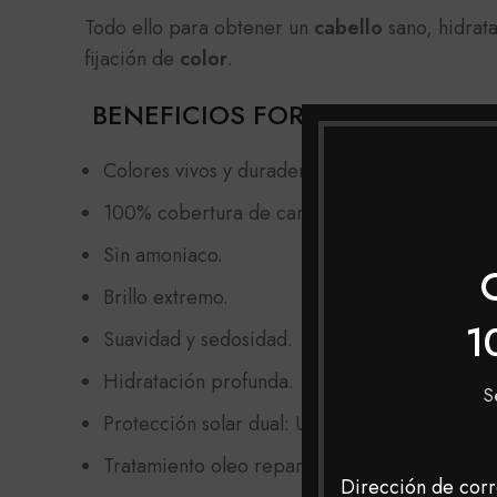
Todo ello para obtener un
cabello
sano, hidrata
fijación de
color
.
BENEFICIOS FOREST TINTE ROJ
Colores vivos y duraderos.
100% cobertura de canas.
Sin amoniaco.
Brillo extremo.
1
Suavidad y sedosidad.
Hidratación profunda.
S
Protección solar dual: UVA y UVB.
Tratamiento oleo reparador.
Dirección de corr