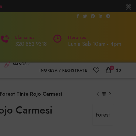
a
Llamanos
Horarios
320 853 9318
Lun a Sab 10am - 4pm
MANOS
0
INGRESA / REGISTRATE
$
0
Forest Tinte Rojo Carmesi
Rojo Carmesi
Forest