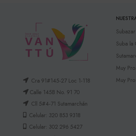
NUESTRA
Subazar
Suba la
Sutamar
Muy Pro
Muy Pro
Cra 91#145-27 Loc 1-118
Calle 145B No. 91 70
Cll 5#4-71 Sutamarchán
Celular: 320 853 9318
Celular: 302 296 5427