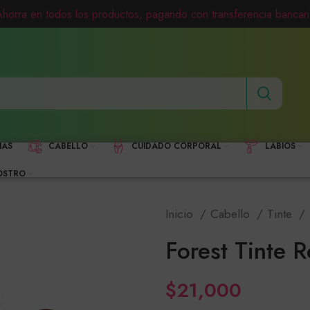
Ahorra en todos los productos, pagando con transferencia bancari
HAS
CABELLO
CUIDADO CORPORAL
LABIOS
OSTRO
Inicio
Cabello
Tinte
Forest Tinte 
$
21,000