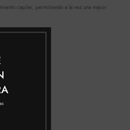
tamiento capilar, permitiendo a la vez una mayor
E
N
RA
as