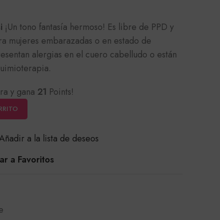
si
¡Un tono fantasía hermoso! Es libre de PPD y
ra mujeres embarazadas o en estado de
resentan alergias en el cuero cabelludo o están
uimioterapia.
ra y gana
21
Points!
RRITO
Añadir a la lista de deseos
r a Favoritos
e