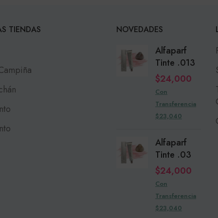
S TIENDAS
NOVEDADES
Alfaparf
Tinte .013
 Campiña
$
24,000
chán
Con
Transferencia
nto
$23,040
nto
Alfaparf
Tinte .03
$
24,000
Con
Transferencia
$23,040