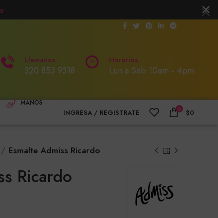
a
Llamanos
Horarios
320 853 9318
Lun a Sab 10am - 4pm
MANOS
0
INGRESA / REGISTRATE
$
0
Esmalte Admiss Ricardo
ss Ricardo