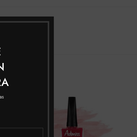
DELIVERY
Admiss
E
N
RA
as