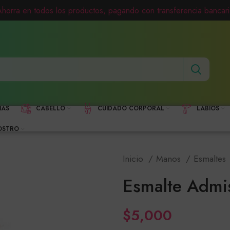
Ahorra en todos los productos, pagando con transferencia bancari
HAS
CABELLO
CUIDADO CORPORAL
LABIOS
OSTRO
Inicio
Manos
Esmaltes
Esmalte Admi
$
5,000