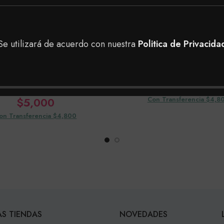
Se utilizará de acuerdo con nuestra
Politica de Privacida
alte Admiss Brillo
Esmalte Admiss C
Fiesta
$
5,000
$
5,000
Con Transferencia $4,8
on Transferencia $4,800
S TIENDAS
NOVEDADES