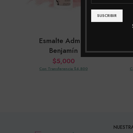
Esmalte Admiss
Esm
Benjamín
$
5,000
Con Transferencia $4,800
C
NUESTRA