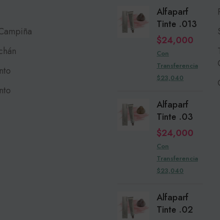
Alfaparf
Tinte .013
 Campiña
$
24,000
chán
Con
Transferencia
nto
$23,040
nto
Alfaparf
Tinte .03
$
24,000
Con
Transferencia
$23,040
Alfaparf
Tinte .02