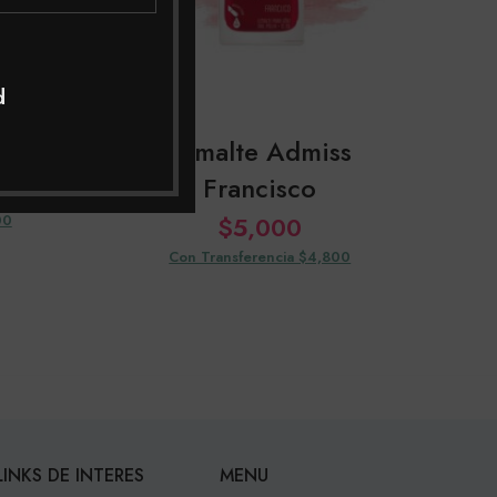
d
esar
Esmalte Admiss
Es
Francisco
00
$
5,000
Con Transferencia $4,800
LINKS DE INTERES
MENU