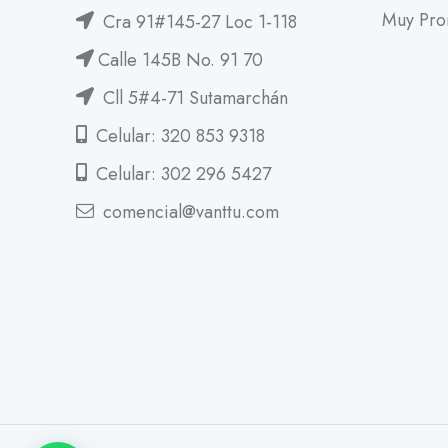
Muy Pro
Cra 91#145-27 Loc 1-118
Calle 145B No. 91 70
Cll 5#4-71 Sutamarchán
Celular: 320 853 9318
Celular: 302 296 5427
comencial@vanttu.com