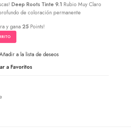
scas!
Deep Roots Tinte 9.1
Rubio Muy Claro
 profundo de coloración permanente
ra y gana
25
Points!
RRITO
Añadir a la lista de deseos
r a Favoritos
e