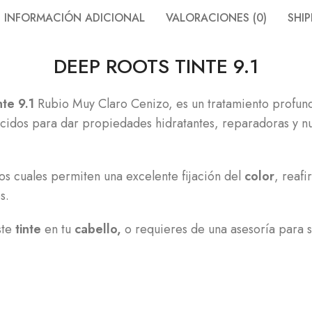
INFORMACIÓN ADICIONAL
VALORACIONES (0)
SHIP
DEEP ROOTS TINTE 9.1
te 9.1
Rubio Muy Claro Cenizo, es un tratamiento profun
ácidos para dar propiedades hidratantes, reparadoras y n
s cuales permiten una excelente fijación del
color
, reafi
s.
ste
tinte
en tu
cabello,
o requieres de una asesoría para 
E