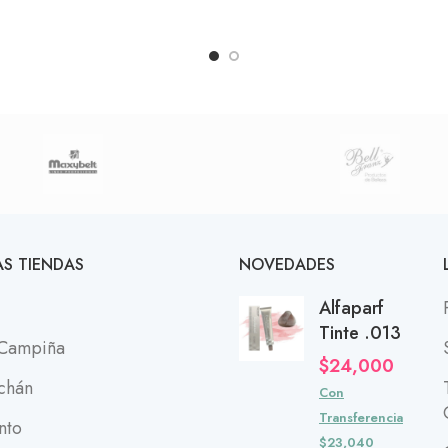
S TIENDAS
NOVEDADES
Alfaparf
Tinte .013
 Campiña
$
24,000
chán
Con
Transferencia
nto
$23,040