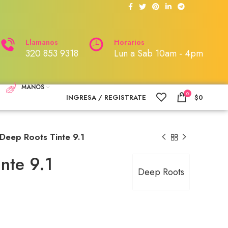
Llamanos
Horarios
320 853 9318
Lun a Sab 10am - 4pm
MANOS
0
INGRESA / REGISTRATE
$
0
Deep Roots Tinte 9.1
nte 9.1
Deep Roots