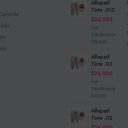
Alfaparf
Tinte .013
 Campiña
$
24,000
chán
Con
Transferencia
nto
$23,040
nto
Alfaparf
Tinte .03
$
24,000
Con
Transferencia
$23,040
Alfaparf
Tinte .02
$
24,000