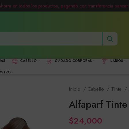
Ahorra en todos los productos, pagando con transferencia bancari
HAS
CABELLO
CUIDADO CORPORAL
LABIOS
OSTRO
Inicio
Cabello
Tinte
Alfaparf Tinte
$
24,000