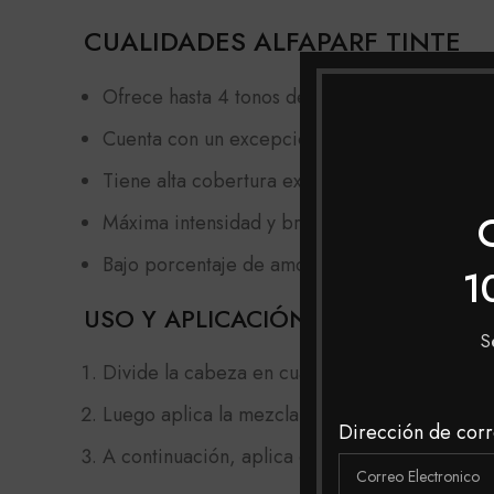
CUALIDADES ALFAPARF TINTE
Ofrece hasta 4 tonos de aclaración (hasta 5 to
Cuenta con un excepcional poder de cobertur
Tiene alta cobertura excelente de las canas.
Máxima intensidad y brillo extraordinario.
Bajo porcentaje de amoniaco (máximo 1% en a
1
USO Y APLICACIÓN
S
Divide la cabeza en cuatro partes, una partien
Luego aplica la mezcla en toda la longitud del 
Dirección de corr
A continuación, aplica el color a las raíces 