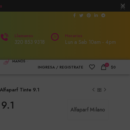
a
Llamanos
Horarios
320 853 9318
Lun a Sab 10am - 4pm
MANOS
0
INGRESA / REGISTRATE
$
0
Alfaparf Tinte 9.1
 9.1
Alfaparf Milano