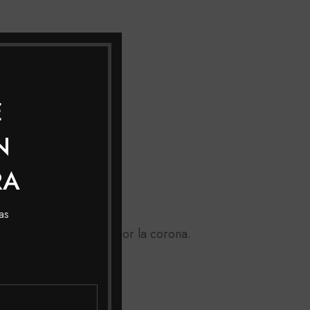
E
N
RA
as
asta la nuca, pasando por la corona.
as raíces).
 con shampoo.