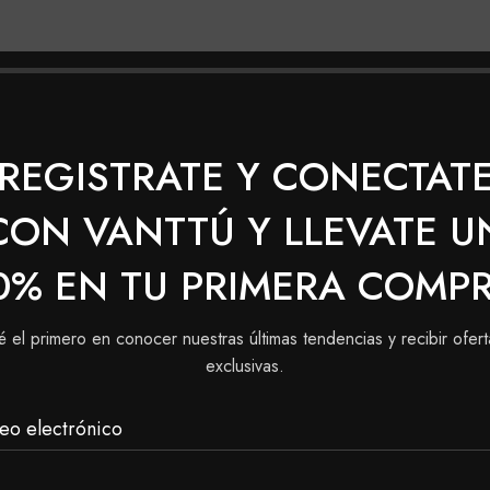
nos utilizando la serie platinum).
a y duración del color.
REGISTRATE Y CONECTAT
CON VANTTÚ Y LLEVATE U
plicación).
0% EN TU PRIMERA COMP
é el primero en conocer nuestras últimas tendencias y recibir ofert
exclusivas.
do de una oreja a la otra y desde el centro de la frente h
largo del cabello y en las puntas (a partir de 1 a 2 cm de l
eo electrónico
y deja actuar durante 35 minutos. procede a enjuagar bien