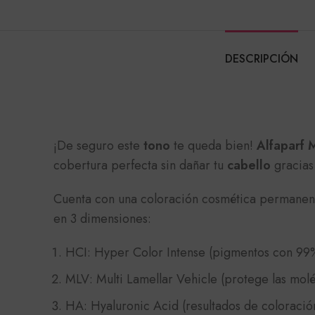
DESCRIPCIÓN
¡De seguro este
tono
te queda bien!
Alfaparf M
cobertura perfecta sin dañar tu
cabello
gracias
Cuenta con una coloración cosmética permanent
en 3 dimensiones:
HCI: Hyper Color Intense (pigmentos con 99
MLV: Multi Lamellar Vehicle (protege las molé
HA: Hyaluronic Acid (resultados de coloración