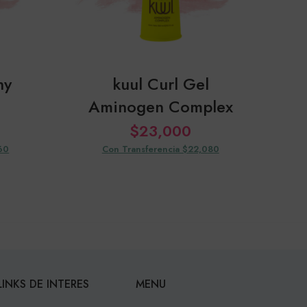
ny
kuul Curl Gel
ku
Aminogen Complex
$
23,000
60
Con Transferencia $22,080
LINKS DE INTERES
MENU