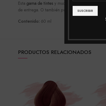
Esta
gama de tintes
y muchas más las podrás enc
de entrega. O también puedes realizar tu compra
Contenido:
60 ml
PRODUCTOS RELACIONADOS