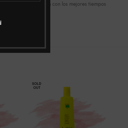
micilio a toda Colombia con los mejores tiempos
jor asesoría.
d
SOLD
OUT