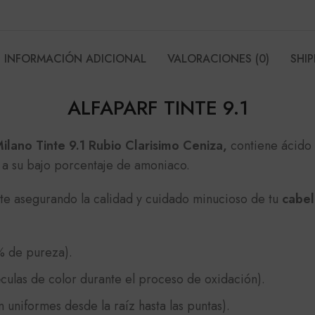
INFORMACIÓN ADICIONAL
VALORACIONES (0)
SHIP
ALFAPARF TINTE 9.1
ilano Tinte 9.1 Rubio Clarisimo Ceniza,
contiene ácido 
 a su bajo porcentaje de amoniaco.
e asegurando la calidad y cuidado minucioso de tu
cabel
% de pureza).
culas de color durante el proceso de oxidación).
 uniformes desde la raíz hasta las puntas).