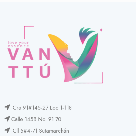
Cra 91#145-27 Loc 1-118
Calle 145B No. 91 70
Cll 5#4-71 Sutamarchán