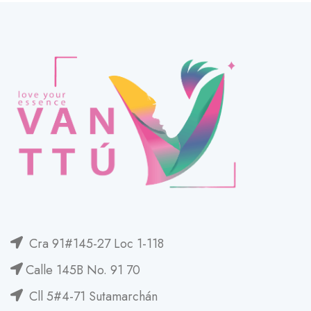
Cra 91#145-27 Loc 1-118
Calle 145B No. 91 70
Cll 5#4-71 Sutamarchán