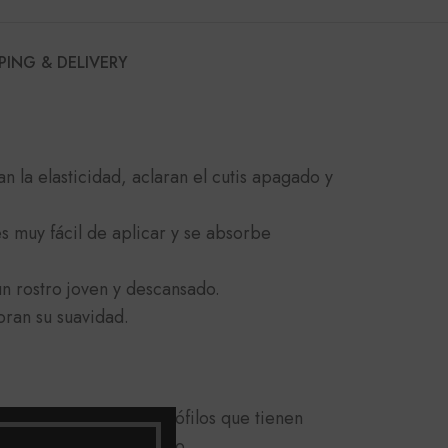
PING & DELIVERY
n la elasticidad, aclaran el cutis apagado y
s muy fácil de aplicar y se absorbe
un rostro joven y descansado.
oran su suavidad.
microorganismos extremófilos que tienen
e la edad y el cansancio.