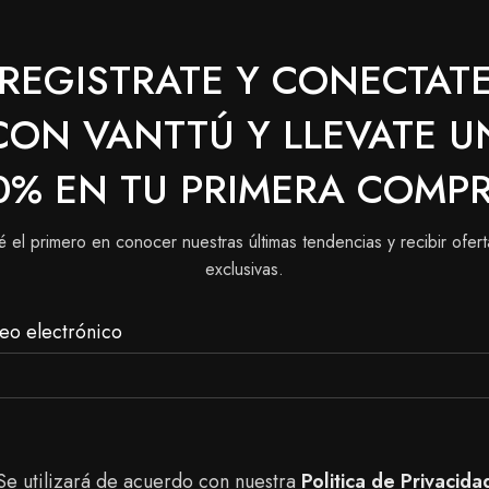
REGISTRATE Y CONECTAT
eración biológica de la piel.
CON VANTTÚ Y LLEVATE U
0% EN TU PRIMERA COMP
 la piel, acción reparadora, protege de las agresiones e
é el primero en conocer nuestras últimas tendencias y recibir ofert
exclusivas.
 ayudan a las membranas de la epidermis a incorporar agu
eo electrónico
Se utilizará de acuerdo con nuestra
Politica de Privacida