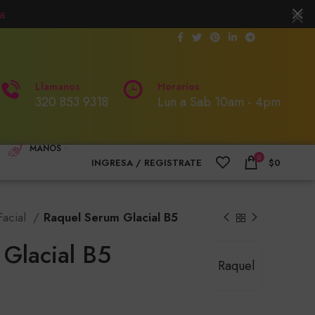
a
Llamanos
Horarios
320 853 9318
Lun a Sab 10am - 4pm
MANOS
0
INGRESA / REGISTRATE
$
0
Facial
Raquel Serum Glacial B5
Glacial B5
Raquel