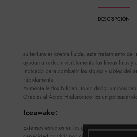
DESCRIPCIÓN
su textura es crema fluida, este tratamiento de 
ayudan a reducir visiblemente las líneas finas y 
Indicado para combatir los signos visibles del 
rápidamente.
Aumenta la flexibilidad, tonicidad y luminosida
Gracias al Ácido Hialurónico: Es un polisacárido
Iceawake:
Extensos estudios en los glaciales suizos, most
capacidad de vivir por cientos de años, energiza