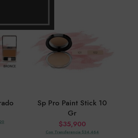
SOLD
OUT
rado
Sp Pro Paint Stick 10
Sm
Gr
920
$
35,900
Con Transferencia $34,464