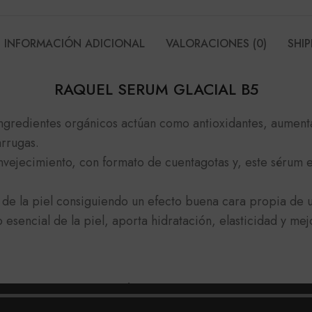
INFORMACIÓN ADICIONAL
VALORACIONES (0)
SHIP
RAQUEL SERUM GLACIAL B5
ingredientes orgánicos actúan como antioxidantes, aumenta
arrugas.
envejecimiento, con formato de cuentagotas y, este sérum e
d de la piel consiguiendo un efecto buena cara propia de 
 esencial de la piel, aporta hidratación, elasticidad y mej
raron que el ingrediente Ácido Succínico, encontrado en 
n las células de la piel y reducen los signos prematuros d