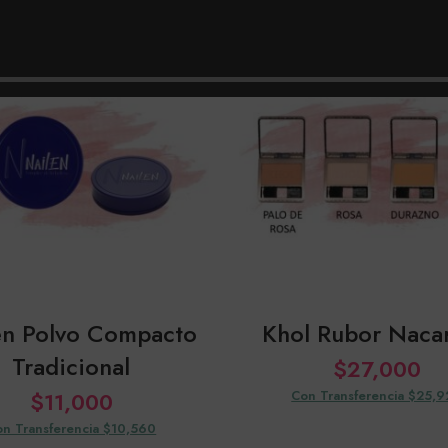
SOLD
OUT
en Polvo Compacto
Khol Rubor Naca
Tradicional
$
27,000
$
11,000
Con Transferencia $25,
n Transferencia $10,560