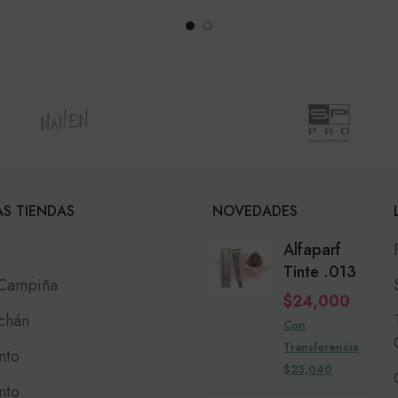
S TIENDAS
NOVEDADES
Alfaparf
Tinte .013
 Campiña
$
24,000
chán
Con
Transferencia
nto
$23,040
nto