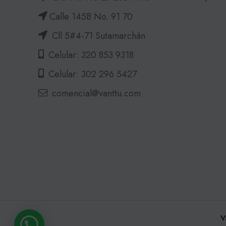
Calle 145B No. 91 70
Cll 5#4-71 Sutamarchán
Celular: 320 853 9318
Celular: 302 296 5427
comencial@vanttu.com
V