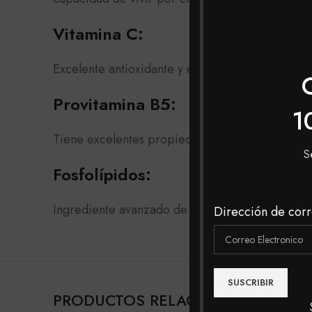
Vitamina C:
Excelente antioxidante y estimulante de la recup
Provitamina B5:
1
Tiene excelentes propiedades de absorción para
S
Fosfolípidos:
Ingrediente avanzado de liberación de activos,
Dirección de corr
PRODUCTOS RELACIONADOS