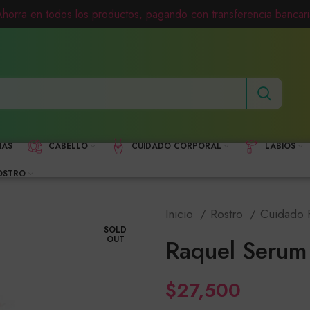
Ahorra en todos los productos, pagando con transferencia bancari
HAS
CABELLO
CUIDADO CORPORAL
LABIOS
OSTRO
Inicio
Rostro
Cuidado 
SOLD
OUT
Raquel Serum 
$
27,500