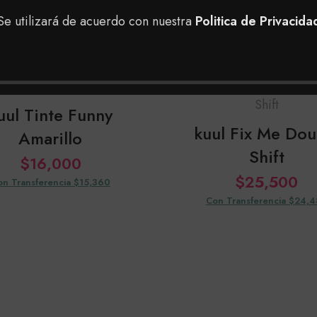
Se utilizará de acuerdo con nuestra
Politica de Privacida
uul Tinte Funny
kuul Fix Me Dou
Amarillo
Shift
$
16,000
$
25,500
on Transferencia $15,360
Con Transferencia $24,