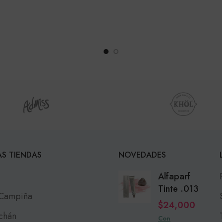
S TIENDAS
NOVEDADES
Alfaparf
Tinte .013
 Campiña
$
24,000
chán
Con