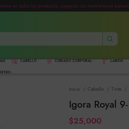
Ahorra en todos los productos, pagando con transferencia bancari
HAS
CABELLO
CUIDADO CORPORAL
LABIOS
OSTRO
Inicio
Cabello
Tinte
Igora Royal 9-
$
25,000