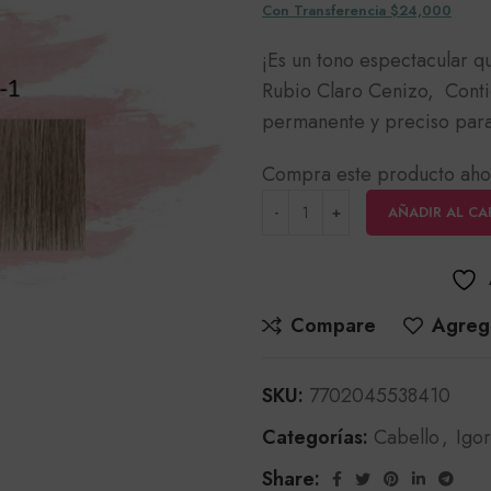
Con Transferencia $24,000
¡Es un tono espectacular q
Rubio Claro Cenizo, Conti
permanente y preciso para
Compra este producto aho
AÑADIR AL CA
Compare
Agrega
SKU:
7702045538410
Categorías:
Cabello
,
Igo
Share: