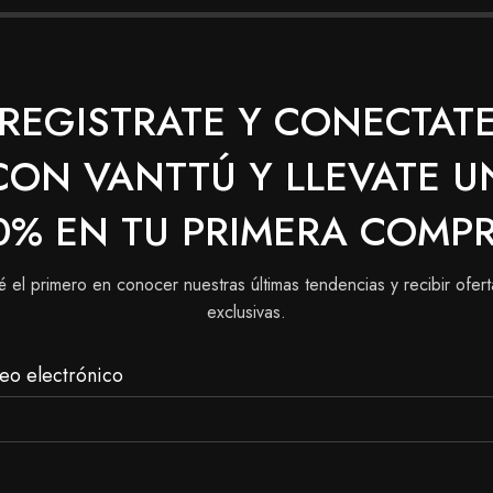
REGISTRATE Y CONECTAT
 cabello poroso.
CON VANTTÚ Y LLEVATE U
0% EN TU PRIMERA COMP
é el primero en conocer nuestras últimas tendencias y recibir ofert
YAL
contiene una matriz de pigmentos de alta definición
exclusivas.
e color mejorados, una mayor intensidad y una cobertura má
eo electrónico
ontrar en nuestra tienda, puedes realizar tu pedido a do
 en nuestras tiendas físicas en Bogotá para tener una mej