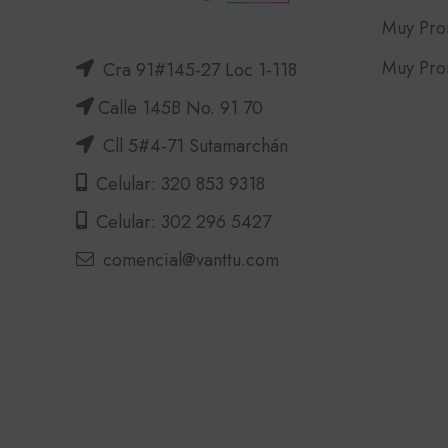
Muy Pro
Muy Pro
Cra 91#145-27 Loc 1-118
Calle 145B No. 91 70
Cll 5#4-71 Sutamarchán
Celular: 320 853 9318
Celular: 302 296 5427
comencial@vanttu.com