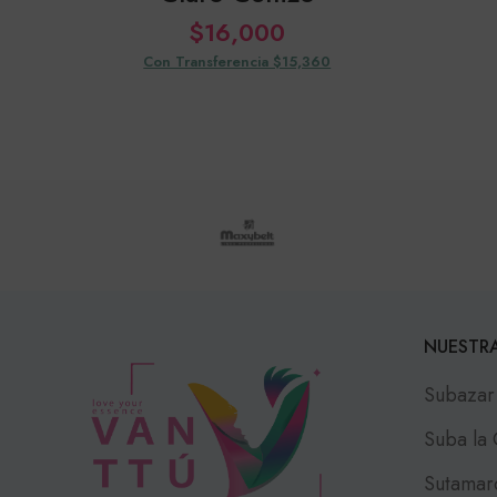
$
16,000
Con Transferencia $15,360
NUESTRA
Subazar
Suba la
Sutamar