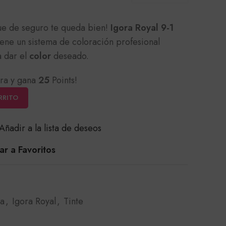
ue de seguro te queda bien!
Igora Royal 9-1
ene un sistema de coloración profesional
 dar el
color
deseado.
ra y gana
25
Points!
RRITO
Añadir a la lista de deseos
r a Favoritos
ra
,
Igora Royal
,
Tinte