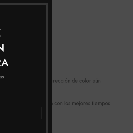
E
N
RA
as
 que proporciona una dirección de color aún
xima.
micilio a toda Colombia con los mejores tiempos
or asesoría.