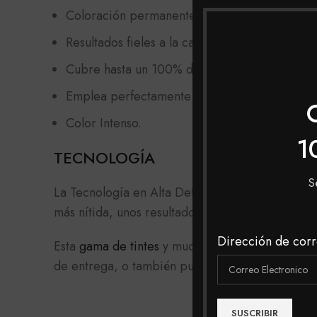
Coloración permanente.
Resultados fieles a la carta de color.
Cubre hasta un 100% de las canas.
Emplea perfectamente el color, incluso sobre
Color Intenso.
1
TECNOLOGÍA
S
La Tecnología en Alta Definición de
IGORA RO
más nítida, unos resultados fieles a la carta d
Dirección de corr
Esta
gama de tintes
y muchas mas las podrás enc
de entrega, o también puedes realizar tu compra