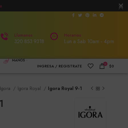
a
Llamanos
Horarios
320 853 9318
Lun a Sab 10am - 4pm
MANOS
0
INGRESA / REGISTRATE
$
0
Igora
Igora Royal
Igora Royal 9-1
1