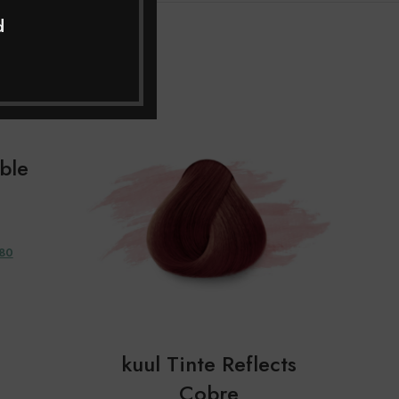
d
ble
480
kuul Tinte Reflects
ku
Cobre