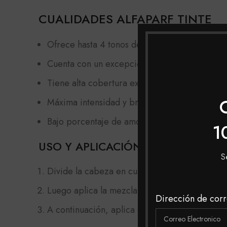
CUALIDADES ALFAPARF TINTE
Ofrece hasta 4 tonos de aclaración (hasta 5 to
Cuenta con un excepcional poder de cobertur
Tiene alta cobertura excelente de las canas.
Máxima intensidad y brillo extraordinario.
Bajo porcentaje de amoniaco (máximo 1% en a
1
USO Y APLICACIÓN
S
Divide la cabeza en cuatro partes, una partien
Luego aplica la mezcla en toda la longitud del 
Dirección de corr
A continuación, aplica el color a las raíces 