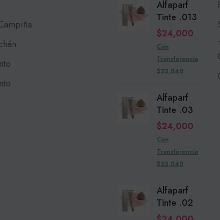
Alfaparf
Tinte .013
 Campiña
$
24,000
chán
Con
Transferencia
nto
$23,040
nto
Alfaparf
Tinte .03
$
24,000
Con
Transferencia
$23,040
Alfaparf
Tinte .02
$
24,000