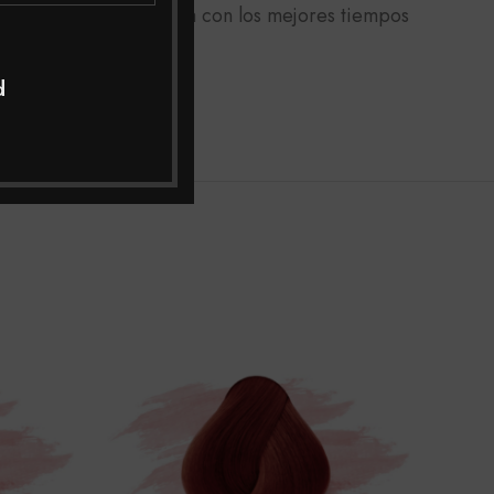
micilio a toda Colombia con los mejores tiempos
jor asesoría.
d