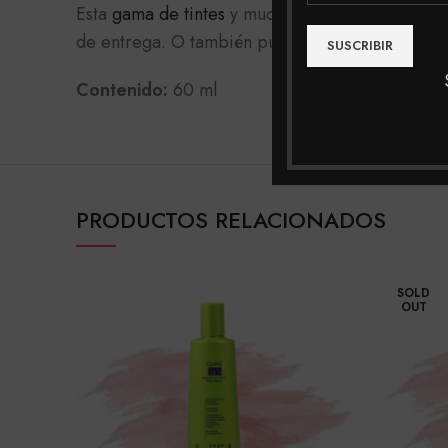
Esta
gama de tintes
y muchas más las podrás enc
de entrega. O también puedes realizar tu compra
Contenido:
60 ml
PRODUCTOS RELACIONADOS
SOLD
OUT