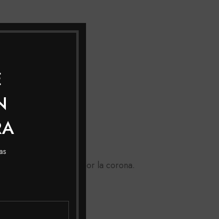
E
N
RA
as
asta la nuca, pasando por la corona.
as raíces).
 con shampoo.