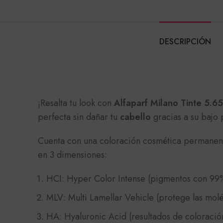
DESCRIPCIÓN
¡Resalta tu look con
Alfaparf Milano Tinte 5.6
perfecta sin dañar tu
cabello
gracias a su bajo
Cuenta con una coloración cosmética permanent
en 3 dimensiones:
HCI: Hyper Color Intense (pigmentos con 99
MLV: Multi Lamellar Vehicle (protege las molé
HA: Hyaluronic Acid (resultados de coloración