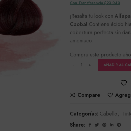
Con Transferencia $23,040
¡Resalta tu look con
Alfapar
Caoba!
Contiene ácido hia
cobertura perfecta sin dañ
amoniaco.
Compra este producto aho
AÑADIR AL CA
Compare
Agrega
Categorías:
Cabello
,
Tint
Share: