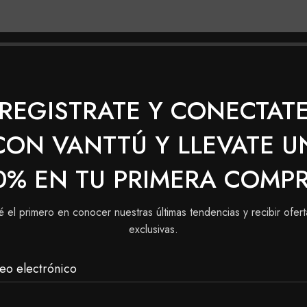
nos utilizando la serie platinum).
a y duración del color.
REGISTRATE Y CONECTAT
CON VANTTÚ Y LLEVATE U
plicación).
0% EN TU PRIMERA COMP
é el primero en conocer nuestras últimas tendencias y recibir ofert
exclusivas.
do de una oreja a la otra y desde el centro de la frente h
largo del cabello y en las puntas (a partir de 1 a 2 cm de l
eo electrónico
y deja actuar durante 35 minutos. procede a enjuagar bien