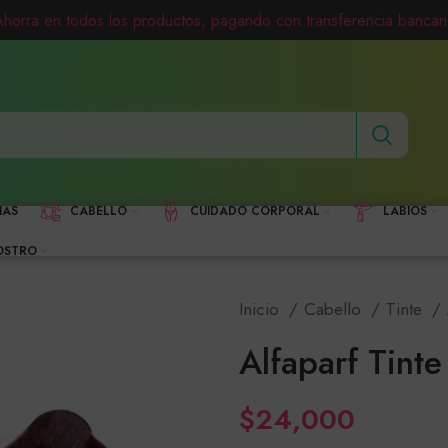
Ahorra en todos los productos, pagando con transferencia bancari
HAS
CABELLO
CUIDADO CORPORAL
LABIOS
OSTRO
Inicio
Cabello
Tinte
Alfaparf Tint
$
24,000