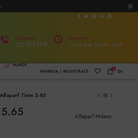
a
Llamanos
Horarios
320 853 9318
Lun a Sab 10am - 4pm
MANOS
0
INGRESA / REGISTRATE
$
0
Alfaparf Tinte 5.65
e 5.65
Alfaparf Milano