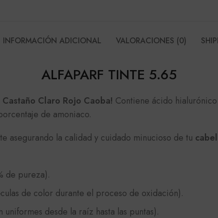
INFORMACIÓN ADICIONAL
VALORACIONES (0)
SHIP
ALFAPARF TINTE 5.65
5 Castaño Claro Rojo Caoba!
Contiene ácido hialurónico
 porcentaje de amoniaco.
e asegurando la calidad y cuidado minucioso de tu
cabel
% de pureza).
culas de color durante el proceso de oxidación).
 uniformes desde la raíz hasta las puntas).