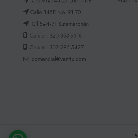
Cra 91#145-27 Loc 1-118
Calle 145B No. 91 70
Cll 5#4-71 Sutamarchán
Celular: 320 853 9318
Celular: 302 296 5427
comencial@vanttu.com
V