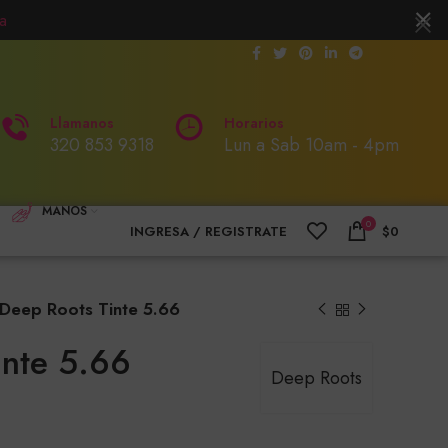
a
Llamanos
Horarios
320 853 9318
Lun a Sab 10am - 4pm
MANOS
0
INGRESA / REGISTRATE
$
0
Deep Roots Tinte 5.66
inte 5.66
Deep Roots