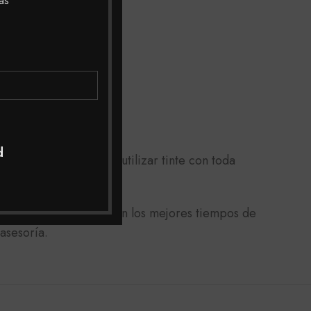
as
d
rojecimiento) puedes utilizar tinte con toda
lio a toda Colombia con los mejores tiempos de
asesoría.