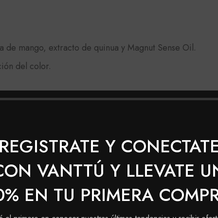
a de mango, extracto de quinua y Magnut Sense Oil.
ión del color.
REGISTRATE Y CONECTAT
 con la crema reveladora (10, 20, 30, 40), según el tono 
CON VANTTÚ Y LLEVATE U
mpia sobre todo tu cabello, con la técnica que te haya ac
0% EN TU PRIMERA COMP
 según lo requiera tu cabello.