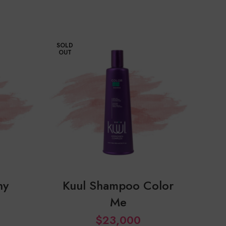
SOLD
OUT
ny
Kuul Shampoo Color
ku
Me
$
23,000