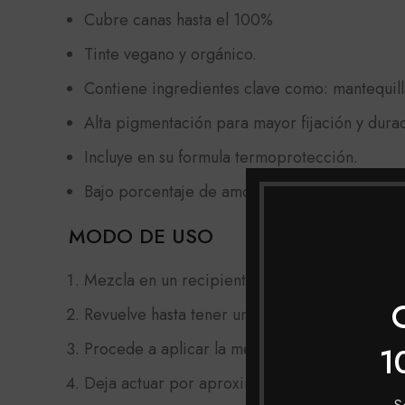
Cubre canas hasta el 100%
Tinte vegano y orgánico.
Contiene ingredientes clave como: mantequill
Alta pigmentación para mayor fijación y durac
Incluye en su formula termoprotección.
Bajo porcentaje de amoniaco.
MODO DE USO
Mezcla en un recipiente no metálico, el tinte
Revuelve hasta tener una mezcla homogénea.
Procede a aplicar la mezcla con una brocha li
1
Deja actuar por aproximadamente 45 minutos,