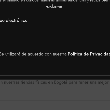
é el primero en conocer nuestras últimas tendencias y recibir ofert
eferiblemente para cabello tinturado.
exclusivas.
eo electrónico
l codo:
a gota de crema Reveladora.
 horas.
Se utilizará de acuerdo con nuestra
Politica de Privacida
ninguna reacción desfavorable (irritación, hinchazón, ó en
as en nuestra tienda, puedes realizar tu pedido a domici
 nuestras tiendas físicas en Bogotá para tener una mejor 