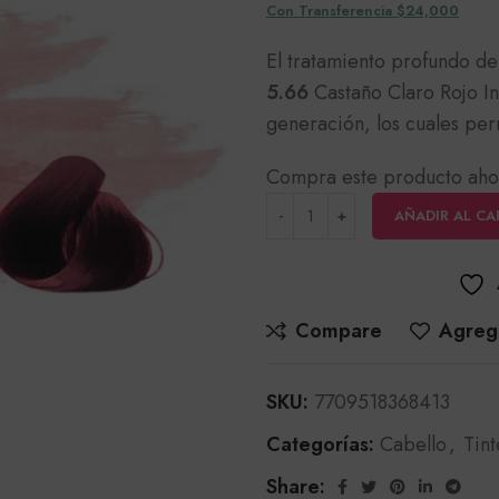
Con Transferencia $24,000
El tratamiento profundo d
5.66
Castaño Claro Rojo I
generación, los cuales per
Compra este producto aho
AÑADIR AL CA
Compare
Agrega
SKU:
7709518368413
Categorías:
Cabello
,
Tint
Share: