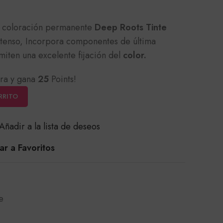
e coloración permanente
Deep Roots Tinte
ntenso, Incorpora componentes de última
miten una excelente fijación del
color.
ra y gana
25
Points!
RRITO
Añadir a la lista de deseos
r a Favoritos
e