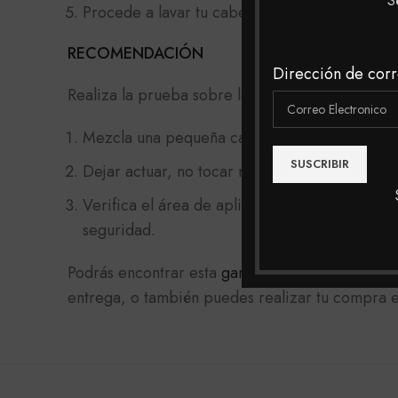
S
Procede a lavar tu cabello con un shampoo pr
RECOMENDACIÓN
Dirección de corr
Realiza la prueba sobre la parte del pliegue de
Mezcla una pequeña cantidad de tinte con un
Dejar actuar, no tocar ni mojar la zona por 24
Verifica el área de aplicación. Si no aparece 
seguridad.
Podrás encontrar esta
gama de tintes
y muchas m
entrega, o también puedes realizar tu compra en