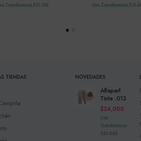
on Transferencia $21,120
Con Transferencia $15,3
S TIENDAS
NOVEDADES
Alfaparf
Tinte .013
 Campiña
$
24,000
chán
Con
Transferencia
nto
$23,040
nto