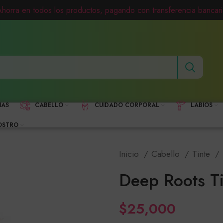
Ahorra en todos los productos, pagando con transferencia bancari
HAS
CABELLO
CUIDADO CORPORAL
LABIOS
OSTRO
Inicio
Cabello
Tinte
Deep Roots T
$
25,000