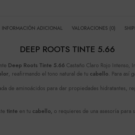
INFORMACIÓN ADICIONAL
VALORACIONES (0)
SHIP
DEEP ROOTS TINTE 5.66
ente
Deep Roots Tinte 5.66
Castaño Claro Rojo Intenso, 
olor
, reafirmando el tono natural de tu
cabello
. Para así 
ceada de aminoácidos para dar propiedades hidratantes, re
ste
tinte
en tu
cabello,
o requieres de una asesoría para 
E